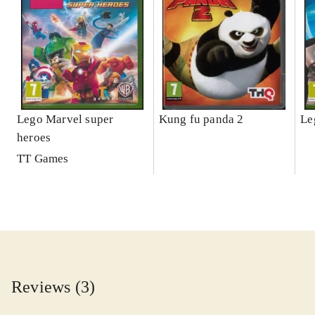
Lego Marvel super
Kung fu panda 2
Le
heroes
TT Games
Reviews (3)