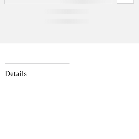
Details
...
...
...
...
...
...
...
...