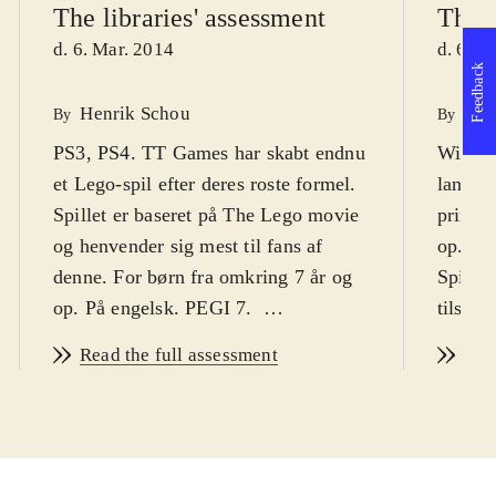
The libraries' assessment
The l
d. 6. Mar. 2014
d. 6. M
Feedback
Henrik Schou
Hen
By
By
PS3, PS4. TT Games har skabt endnu
Wii U. 
et Lego-spil efter deres roste formel.
lange L
Spillet er baseret på The Lego movie
primær
og henvender sig mest til fans af
op. PE
denne. For børn fra omkring 7 år og
Spillet
op. På engelsk. PEGI 7
.
tilsat 
Ligesom Lego-filmen, så følger
Præcis 
Read the full assessment
Rea
spillet arbejdsmanden Emmet
den or
Brickowskis eventyr for at stoppe
Brickow
den onde Lord Business fra at
fantas
ødelægge hele Lego-verdenen. Spillet
han mas
fylder masser af ekstra begivenheder
som ha