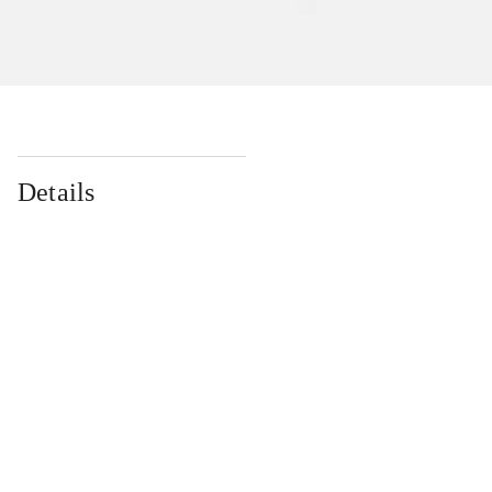
Details
...
...
...
...
...
...
...
...
...
...
...
...