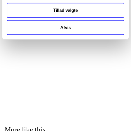
...
Tillad valgte
Afvis
...
...
...
...
More like this