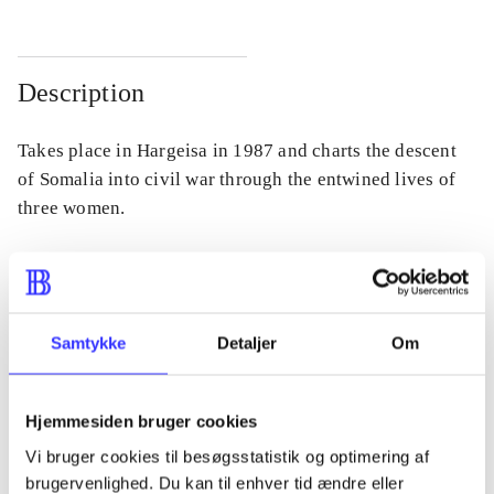
Description
Takes place in Hargeisa in 1987 and charts the descent
of Somalia into civil war through the entwined lives of
three women.
Periodica
Samtykke
Detaljer
Om
The article is a part of
Hjemmesiden bruger cookies
lorem ipsum dolor sit amet ...
Tidsskrift
Vi bruger cookies til besøgsstatistik og optimering af
brugervenlighed. Du kan til enhver tid ændre eller
The articles in
are frequently about