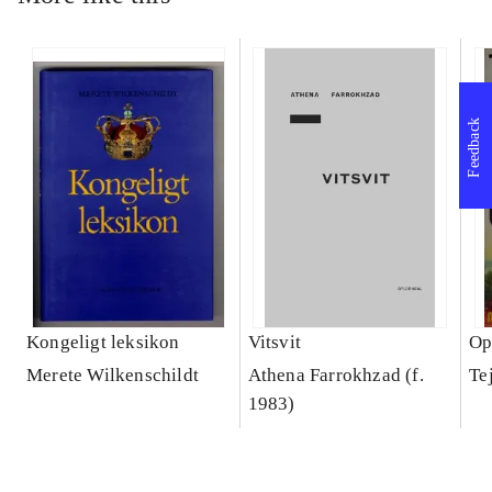
Feedback
Kongeligt leksikon
Vitsvit
Op
Merete Wilkenschildt
Athena Farrokhzad (f.
Te
1983)