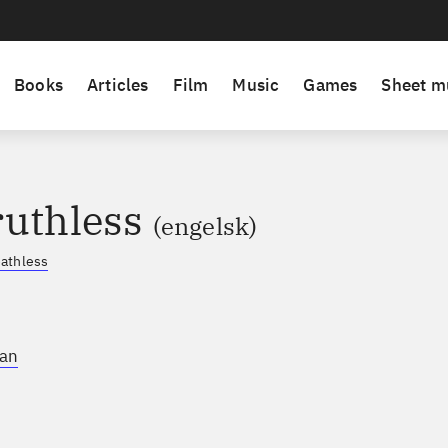
Books
Articles
Film
Music
Games
Sheet m
ruthless
(engelsk)
athless
an