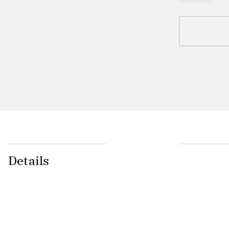
Details
...
...
...
...