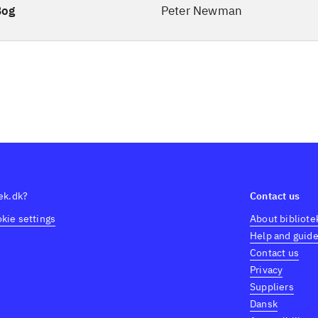
Bog
Peter Newman
tek.dk?
Contact us
kie settings
About bibliote
Help and guid
Contact us
Privacy
Suppliers
Dansk