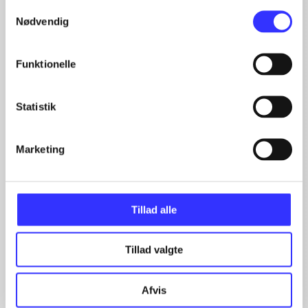
...
Samtykkevalg
...
Nødvendig
...
Funktionelle
More like this
Statistik
Marketing
Tillad alle
Tillad valgte
Afvis