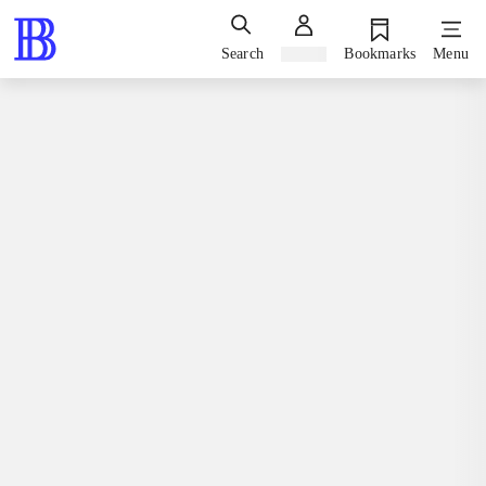
Search
Sign in
Bookmarks
Menu
Games / computergames
Playstation 4, Esports edition, 2016