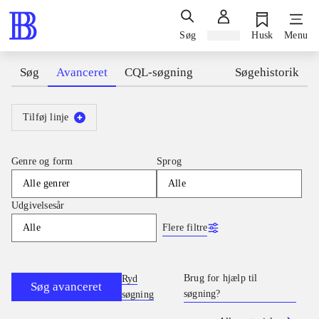
Søg
Log ind
Husk
Menu
Søg
Avanceret
CQL-søgning
Søgehistorik
Tilføj linje
Genre og form
Sprog
Alle genrer
Alle
Udgivelsesår
Flere filtre
Alle
Brug for hjælp til
Ryd
Søg avanceret
søgning?
søgning