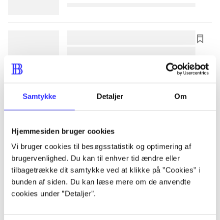
lorem ipsum dolor sit amet ...
lorem ipsum dolor sit amet ...
lorem ipsum dolor sit amet ...
lorem ipsum dolor sit amet ...
Samtykke
Detaljer
Om
lorem ipsum dolor sit amet ...
Hjemmesiden bruger cookies
lorem ipsum dolor sit amet ...
Vi bruger cookies til besøgsstatistik og optimering af
brugervenlighed. Du kan til enhver tid ændre eller
lorem ipsum dolor sit amet ...
tilbagetrække dit samtykke ved at klikke på ”Cookies” i
lorem ipsum dolor sit amet ...
bunden af siden. Du kan læse mere om de anvendte
cookies under ”Detaljer”.