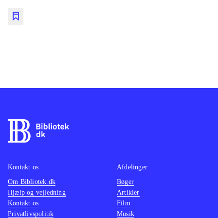
lorem ipsum dolor sit amet ...
Kontakt os
Afdelinger
Om Bibliotek.dk
Bøger
Hjælp og vejledning
Artikler
Kontakt os
Film
Privatlivspolitik
Musik