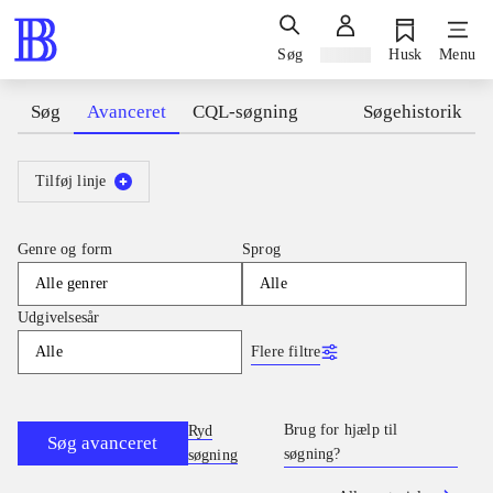
Søg
Log ind
Husk
Menu
Søg
Avanceret
CQL-søgning
Søgehistorik
Tilføj linje
Genre og form
Sprog
Alle genrer
Alle
Udgivelsesår
Flere filtre
Alle
Brug for hjælp til
Ryd
Søg avanceret
søgning?
søgning