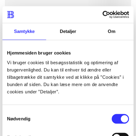
lorem ipsum dolor sit amet ...
Samtykke
Detaljer
Om
lorem ipsum dolor sit amet ...
lorem ipsum dolor sit amet ...
Hjemmesiden bruger cookies
lorem ipsum dolor sit amet ...
Vi bruger cookies til besøgsstatistik og optimering af
brugervenlighed. Du kan til enhver tid ændre eller
tilbagetrække dit samtykke ved at klikke på ”Cookies” i
bunden af siden. Du kan læse mere om de anvendte
cookies under ”Detaljer”.
lorem ipsum dolor sit amet ...
Samtykkevalg
lorem ipsum dolor sit amet ...
Nødvendig
lorem ipsum dolor sit amet ...