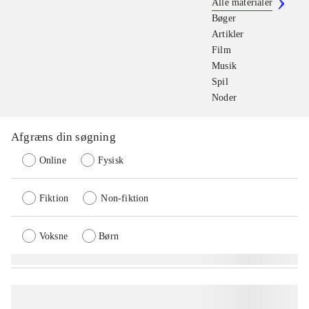
Alle materialer
Bøger
Artikler
Film
Musik
Spil
Noder
Afgræns din søgning
Online
Fysisk
Fiktion
Non-fiktion
Voksne
Børn