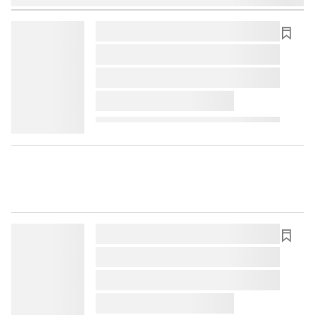
lorem ipsum dolor sit amet ...
lorem ipsum dolor sit amet ...
lorem ipsum dolor sit amet ...
lorem ipsum dolor sit amet ...
lorem ipsum dolor sit amet ...
lorem ipsum dolor sit amet ...
lorem ipsum dolor sit amet ...
lorem ipsum dolor sit amet ...