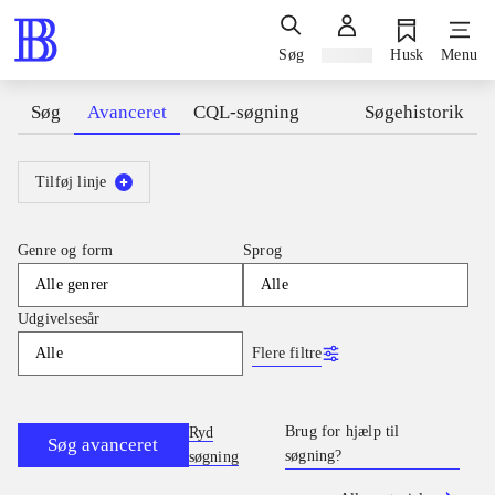
Søg
Log ind
Husk
Menu
Søg
Avanceret
CQL-søgning
Søgehistorik
Tilføj linje
Genre og form
Sprog
Alle genrer
Alle
Udgivelsesår
Flere filtre
Alle
Brug for hjælp til
Ryd
Søg avanceret
søgning?
søgning