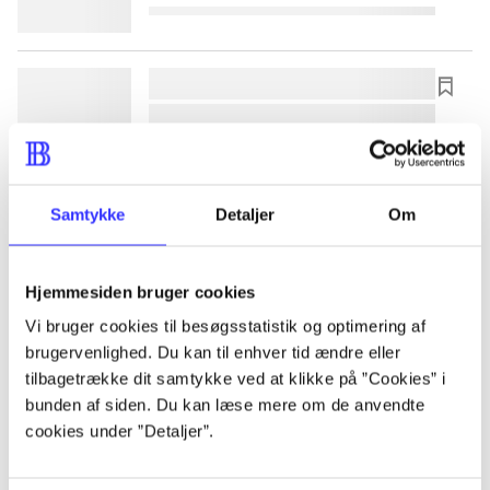
lorem ipsum dolor sit amet ...
lorem ipsum dolor sit amet ...
lorem ipsum dolor sit amet ...
lorem ipsum dolor sit amet ...
Samtykke
Detaljer
Om
lorem ipsum dolor sit amet ...
Hjemmesiden bruger cookies
lorem ipsum dolor sit amet ...
Vi bruger cookies til besøgsstatistik og optimering af
brugervenlighed. Du kan til enhver tid ændre eller
lorem ipsum dolor sit amet ...
tilbagetrække dit samtykke ved at klikke på ”Cookies” i
lorem ipsum dolor sit amet ...
bunden af siden. Du kan læse mere om de anvendte
cookies under ”Detaljer”.