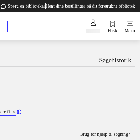
Spørg en bibliotekar
Hent dine bestillinger på dit foretrukne bibliotek
Log ind
Husk
Menu
Søgehistorik
ere filtre
Brug for hjælp til søgning?