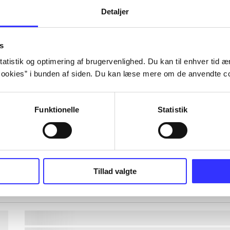
Detaljer
lorem ipsum dolor sit amet ...
lorem ipsum dolor sit amet ...
s
lorem ipsum dolor sit amet ...
atistik og optimering af brugervenlighed. Du kan til enhver tid æn
lorem ipsum dolor sit amet ...
ookies” i bunden af siden. Du kan læse mere om de anvendte co
Funktionelle
Statistik
lorem ipsum dolor sit amet ...
lorem ipsum dolor sit amet ...
lorem ipsum dolor sit amet ...
lorem ipsum dolor sit amet ...
Tillad valgte
lorem ipsum dolor sit amet ...