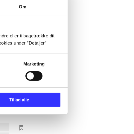
Om
dre eller tilbagetrække dit
okies under ”Detaljer”.
Marketing
Tillad alle