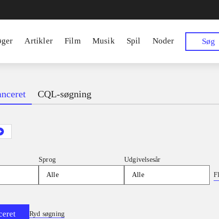
øger
Artikler
Film
Musik
Spil
Noder
Søg
nceret
CQL-søgning
Sprog
Udgivelsesår
Fl
Alle
Alle
ceret
Ryd søgning