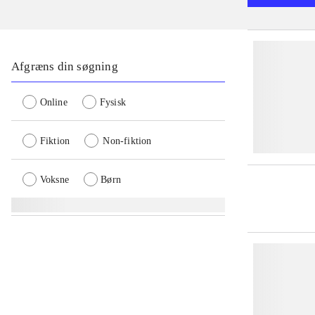
Afgræns din søgning
Online
Fysisk
Fiktion
Non-fiktion
Voksne
Børn