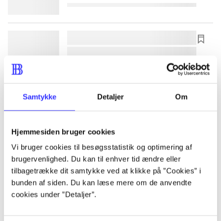
lorem ipsum dolor sit amet ...
lorem ipsum dolor sit amet ...
lorem ipsum dolor sit amet ...
lorem ipsum dolor sit amet ...
Samtykke
Detaljer
Om
lorem ipsum dolor sit amet ...
Hjemmesiden bruger cookies
lorem ipsum dolor sit amet ...
Vi bruger cookies til besøgsstatistik og optimering af
brugervenlighed. Du kan til enhver tid ændre eller
lorem ipsum dolor sit amet ...
tilbagetrække dit samtykke ved at klikke på ”Cookies” i
lorem ipsum dolor sit amet ...
bunden af siden. Du kan læse mere om de anvendte
cookies under ”Detaljer”.