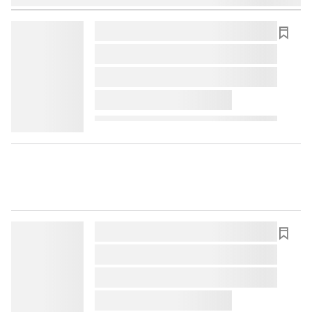
lorem ipsum dolor sit amet ...
lorem ipsum dolor sit amet ...
lorem ipsum dolor sit amet ...
lorem ipsum dolor sit amet ...
lorem ipsum dolor sit amet ...
lorem ipsum dolor sit amet ...
lorem ipsum dolor sit amet ...
lorem ipsum dolor sit amet ...