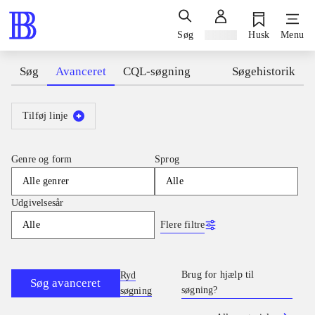
Søg
Log ind
Husk
Menu
Søg
Avanceret
CQL-søgning
Søgehistorik
Tilføj linje
Genre og form
Sprog
Alle genrer
Alle
Udgivelsesår
Flere filtre
Alle
Brug for hjælp til
Ryd
Søg avanceret
søgning?
søgning