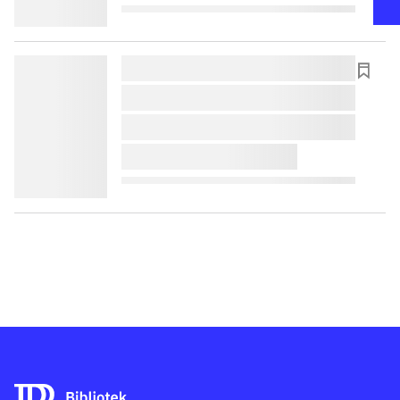
lorem ipsum dolor sit amet ...
lorem ipsum dolor sit amet ...
lorem ipsum dolor sit amet ...
lorem ipsum dolor sit amet ...