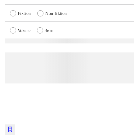
Fiktion
Non-fiktion
Voksne
Børn
lorem ipsum dolor sit amet ...
lorem ipsum dolor sit amet ...
lorem ipsum dolor sit amet ...
lorem ipsum dolor sit amet ...