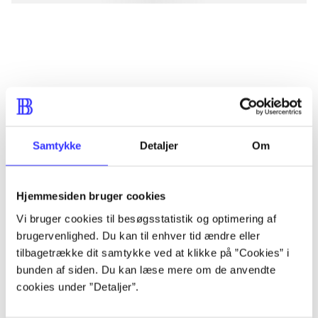
lorem ipsum dolor sit amet ...
lorem ipsum dolor sit amet ...
lorem ipsum dolor sit amet ...
lorem ipsum dolor sit amet ...
Samtykke
Detaljer
Om
Hjemmesiden bruger cookies
lorem ipsum dolor sit amet ...
Vi bruger cookies til besøgsstatistik og optimering af
lorem ipsum dolor sit amet ...
brugervenlighed. Du kan til enhver tid ændre eller
lorem ipsum dolor sit amet ...
tilbagetrække dit samtykke ved at klikke på ”Cookies” i
bunden af siden. Du kan læse mere om de anvendte
lorem ipsum dolor sit amet ...
cookies under ”Detaljer”.