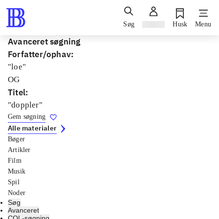
Søg
Log ind
Husk
Menu
Avanceret søgning
Forfatter/ophav
:
"loe"
OG
Titel
:
"doppler"
Gem søgning
Alle materialer
Bøger
Artikler
Film
Musik
Spil
Noder
Søg
Avanceret
CQL-søgning