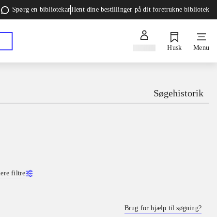
Spørg en bibliotekar
Hent dine bestillinger på dit foretrukne bibliotek
Log ind
Husk
Menu
Søgehistorik
ere filtre
Brug for hjælp til søgning?