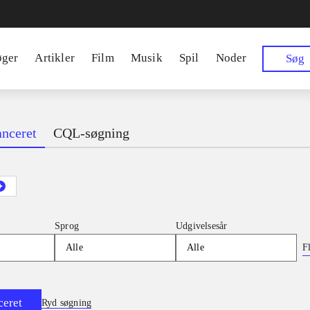
øger
Artikler
Film
Musik
Spil
Noder
Søg
nceret
CQL-søgning
Sprog
Udgivelsesår
Fl
Alle
Alle
ceret
Ryd søgning