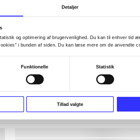
Detaljer
lorem ipsum dolor sit amet ...
lorem ipsum dolor sit amet ...
s
lorem ipsum dolor sit amet ...
atistik og optimering af brugervenlighed. Du kan til enhver tid æn
lorem ipsum dolor sit amet ...
ookies” i bunden af siden. Du kan læse mere om de anvendte co
Funktionelle
Statistik
lorem ipsum dolor sit amet ...
lorem ipsum dolor sit amet ...
lorem ipsum dolor sit amet ...
lorem ipsum dolor sit amet ...
Tillad valgte
lorem ipsum dolor sit amet ...