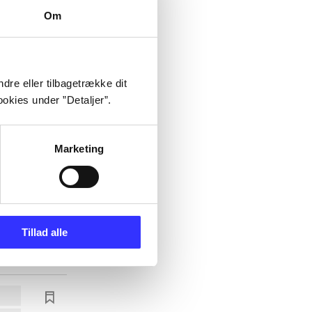
Om
dre eller tilbagetrække dit
okies under ”Detaljer”.
Marketing
Tillad alle