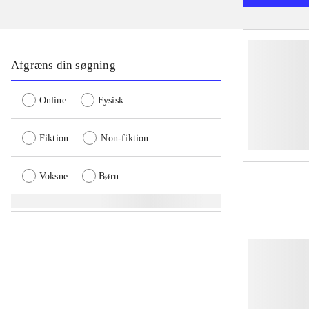
Afgræns din søgning
Online
Fysisk
Fiktion
Non-fiktion
Voksne
Børn