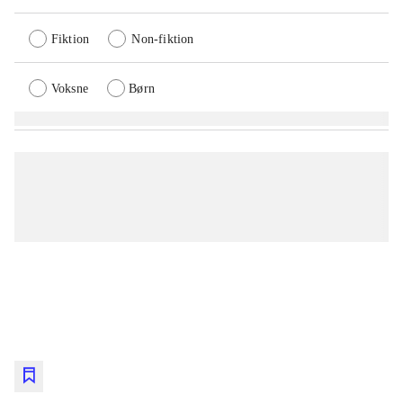
Fiktion
Non-fiktion
Voksne
Børn
lorem ipsum dolor sit amet ...
lorem ipsum dolor sit amet ...
lorem ipsum dolor sit amet ...
lorem ipsum dolor sit amet ...