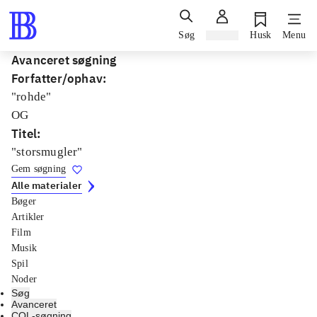
Søg
Log ind
Husk
Menu
Avanceret søgning
Forfatter/ophav
:
"rohde"
OG
Titel
:
"storsmugler"
Gem søgning
Alle materialer
Bøger
Artikler
Film
Musik
Spil
Noder
Søg
Avanceret
CQL-søgning