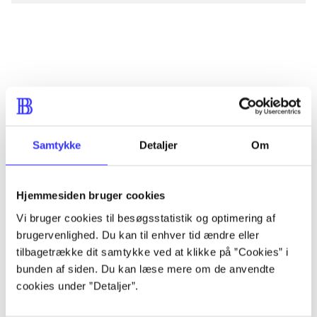
lorem ipsum dolor sit amet ...
lorem ipsum dolor sit amet ...
lorem ipsum dolor sit amet ...
lorem ipsum dolor sit amet ...
Samtykke
Detaljer
Om
Hjemmesiden bruger cookies
lorem ipsum dolor sit amet ...
Vi bruger cookies til besøgsstatistik og optimering af
lorem ipsum dolor sit amet ...
brugervenlighed. Du kan til enhver tid ændre eller
lorem ipsum dolor sit amet ...
tilbagetrække dit samtykke ved at klikke på ”Cookies” i
bunden af siden. Du kan læse mere om de anvendte
lorem ipsum dolor sit amet ...
cookies under ”Detaljer”.