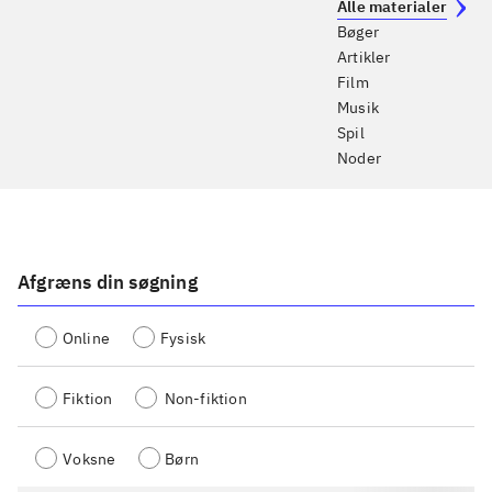
Alle materialer
Bøger
Artikler
Film
Musik
Spil
Noder
Afgræns din søgning
Online
Fysisk
Fiktion
Non-fiktion
Voksne
Børn