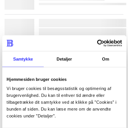
lorem ipsum dolor sit amet 
lorem ipsum dolor sit amet 
lorem ipsum dolor sit amet 
lorem ipsum dolor sit amet 
Samtykke
Detaljer
Om
lorem ipsum dolor sit amet 
Hjemmesiden bruger cookies
lorem ipsum dolor sit amet 
Vi bruger cookies til besøgsstatistik og optimering af
lorem ipsum dolor sit amet 
brugervenlighed. Du kan til enhver tid ændre eller
tilbagetrække dit samtykke ved at klikke på ”Cookies” i
lorem ipsum dolor sit amet 
bunden af siden. Du kan læse mere om de anvendte
cookies under ”Detaljer”.