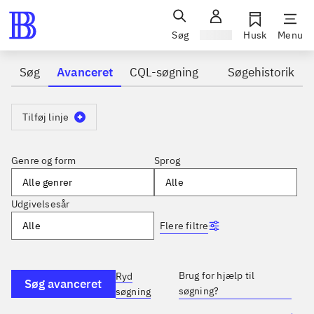
Søg
Log ind
Husk
Menu
Søg
Avanceret
CQL-søgning
Søgehistorik
Tilføj linje
Genre og form
Sprog
Alle genrer
Alle
Udgivelsesår
Flere filtre
Alle
Brug for hjælp til
Ryd
Søg avanceret
søgning?
søgning