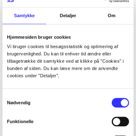
lorem ipsum dolor sit amet ...
lorem ipsum dolor sit amet ...
Samtykke
Detaljer
Om
Hjemmesiden bruger cookies
lorem ipsum dolor sit amet ...
Vi bruger cookies til besøgsstatistik og optimering af
lorem ipsum dolor sit amet ...
brugervenlighed. Du kan til enhver tid ændre eller
lorem ipsum dolor sit amet ...
tilbagetrække dit samtykke ved at klikke på ”Cookies” i
bunden af siden. Du kan læse mere om de anvendte
lorem ipsum dolor sit amet ...
cookies under ”Detaljer”.
Samtykkevalg
lorem ipsum dolor sit amet ...
Nødvendig
lorem ipsum dolor sit amet ...
lorem ipsum dolor sit amet ...
Funktionelle
lorem ipsum dolor sit amet ...