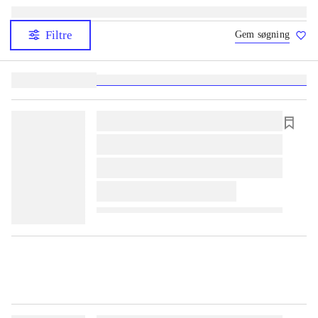
Filtre
Gem søgning
Lignende søgninger:
heste
børnebøger
ridning
hestesygdomme
vokal
sygdom
lorem ipsum dolor sit amet ...
lorem ipsum dolor sit amet ...
lorem ipsum dolor sit amet ...
lorem ipsum dolor sit amet ...