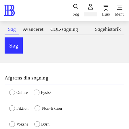
Søg
Log ind
Husk
Menu
Søg
Avanceret
CQL-søgning
Søgehistorik
Søg
Afgræns din søgning
Online
Fysisk
Fiktion
Non-fiktion
Voksne
Børn