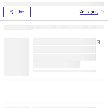
Filtre
Gem søgning
Lignende søgninger:
heste
børnebøger
ridning
hestesygdomme
vokal
sygdom
lorem ipsum dolor sit amet ...
lorem ipsum dolor sit amet ...
lorem ipsum dolor sit amet ...
lorem ipsum dolor sit amet ...