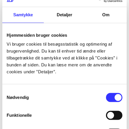
lorem ipsum dolor sit amet ...
lorem ipsum dolor sit amet ...
Samtykke
Detaljer
Om
Hjemmesiden bruger cookies
lorem ipsum dolor sit amet ...
Vi bruger cookies til besøgsstatistik og optimering af
lorem ipsum dolor sit amet ...
brugervenlighed. Du kan til enhver tid ændre eller
lorem ipsum dolor sit amet ...
tilbagetrække dit samtykke ved at klikke på ”Cookies” i
bunden af siden. Du kan læse mere om de anvendte
lorem ipsum dolor sit amet ...
cookies under ”Detaljer”.
Samtykkevalg
lorem ipsum dolor sit amet ...
Nødvendig
lorem ipsum dolor sit amet ...
lorem ipsum dolor sit amet ...
Funktionelle
lorem ipsum dolor sit amet ...