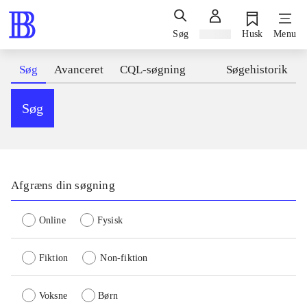
Søg
Log ind
Husk
Menu
Søg
Avanceret
CQL-søgning
Søgehistorik
Søg
Afgræns din søgning
Online
Fysisk
Fiktion
Non-fiktion
Voksne
Børn