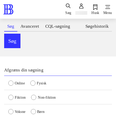
Søg
Log ind
Husk
Menu
Søg
Avanceret
CQL-søgning
Søgehistorik
Søg
Afgræns din søgning
Online
Fysisk
Fiktion
Non-fiktion
Voksne
Børn