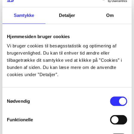
lorem ipsum dolor sit amet ...
lorem ipsum dolor sit amet ...
Samtykke
Detaljer
Om
Hjemmesiden bruger cookies
lorem ipsum dolor sit amet ...
Vi bruger cookies til besøgsstatistik og optimering af
lorem ipsum dolor sit amet ...
brugervenlighed. Du kan til enhver tid ændre eller
lorem ipsum dolor sit amet ...
tilbagetrække dit samtykke ved at klikke på ”Cookies” i
bunden af siden. Du kan læse mere om de anvendte
lorem ipsum dolor sit amet ...
cookies under ”Detaljer”.
Samtykkevalg
lorem ipsum dolor sit amet ...
Nødvendig
lorem ipsum dolor sit amet ...
lorem ipsum dolor sit amet ...
Funktionelle
lorem ipsum dolor sit amet ...