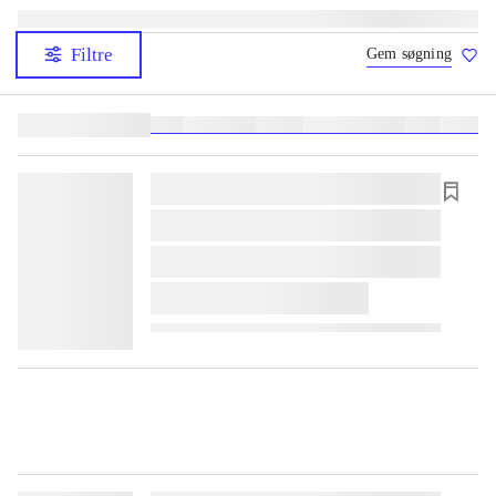
Filtre
Gem søgning
Lignende søgninger:
heste
børnebøger
ridning
hestesygdomme
vokal
sygdom
lorem ipsum dolor sit amet ...
lorem ipsum dolor sit amet ...
lorem ipsum dolor sit amet ...
lorem ipsum dolor sit amet ...