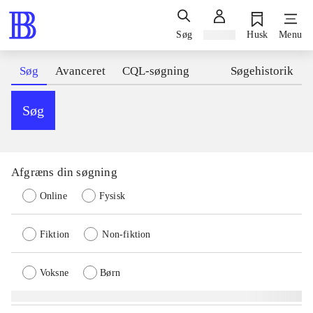
Søg
Log ind
Husk
Menu
Søg
Avanceret
CQL-søgning
Søgehistorik
Søg
Afgræns din søgning
Online
Fysisk
Fiktion
Non-fiktion
Voksne
Børn