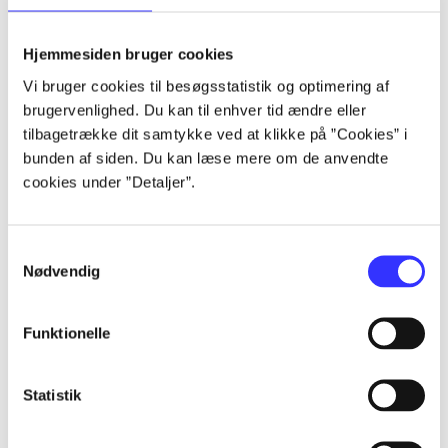
Hjemmesiden bruger cookies
lorem ipsum dolor sit amet ...
Vi bruger cookies til besøgsstatistik og optimering af
brugervenlighed. Du kan til enhver tid ændre eller
lorem ipsum dolor sit amet ...
tilbagetrække dit samtykke ved at klikke på ”Cookies” i
lorem ipsum dolor sit amet ...
bunden af siden. Du kan læse mere om de anvendte
lorem ipsum dolor sit amet ...
cookies under ”Detaljer”.
Samtykkevalg
Nødvendig
Funktionelle
lorem ipsum dolor sit amet ...
lorem ipsum dolor sit amet ...
Statistik
lorem ipsum dolor sit amet ...