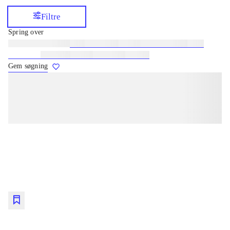
Filtre
Spring over
Lignende søgninger:
heste
børnebøger
ridning
hestesygdomme
vokal
sygdomme
hestesport
træning
skolebøger
hesteavl
Gem søgning
lorem ipsum dolor sit amet ...
lorem ipsum dolor sit amet ...
lorem ipsum dolor sit amet ...
lorem ipsum dolor sit amet ...