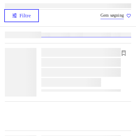
Filtre
Gem søgning
Lignende søgninger:
heste
børnebøger
ridning
hestesygdomme
vokal
sygdom
lorem ipsum dolor sit amet ...
lorem ipsum dolor sit amet ...
lorem ipsum dolor sit amet ...
lorem ipsum dolor sit amet ...