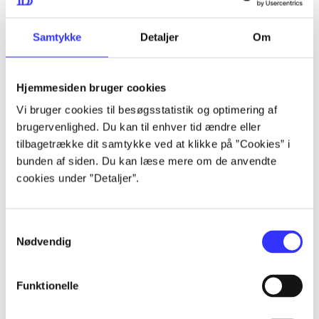
lorem ipsum dolor sit amet ...
lorem ipsum dolor sit amet ...
Samtykke
Detaljer
Om
Hjemmesiden bruger cookies
lorem ipsum dolor sit amet ...
Vi bruger cookies til besøgsstatistik og optimering af
lorem ipsum dolor sit amet ...
brugervenlighed. Du kan til enhver tid ændre eller
lorem ipsum dolor sit amet ...
tilbagetrække dit samtykke ved at klikke på ”Cookies” i
bunden af siden. Du kan læse mere om de anvendte
lorem ipsum dolor sit amet ...
cookies under ”Detaljer”.
Samtykkevalg
lorem ipsum dolor sit amet ...
Nødvendig
lorem ipsum dolor sit amet ...
lorem ipsum dolor sit amet ...
Funktionelle
lorem ipsum dolor sit amet ...