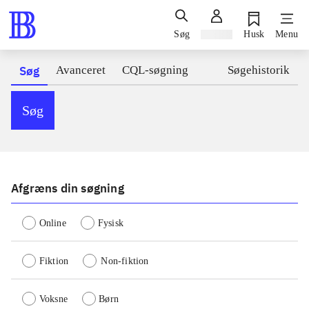
Søg
Log ind
Husk
Menu
Søg
Avanceret
CQL-søgning
Søgehistorik
Søg
Afgræns din søgning
Online
Fysisk
Fiktion
Non-fiktion
Voksne
Børn