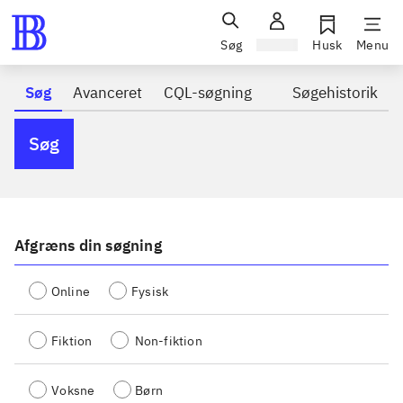
Søg
Log ind
Husk
Menu
Søg
Avanceret
CQL-søgning
Søgehistorik
Søg
Afgræns din søgning
Online
Fysisk
Fiktion
Non-fiktion
Voksne
Børn