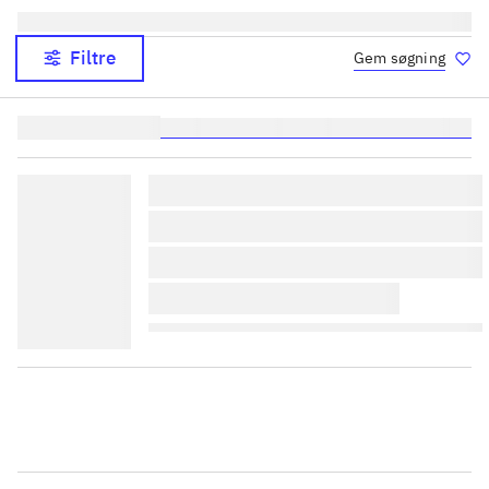
Filtre
Gem søgning
Lignende søgninger:
heste
børnebøger
ridning
hestesygdomme
vokal
lorem ipsum dolor sit amet 
lorem ipsum dolor sit amet 
lorem ipsum dolor sit amet 
lorem ipsum dolor sit amet 