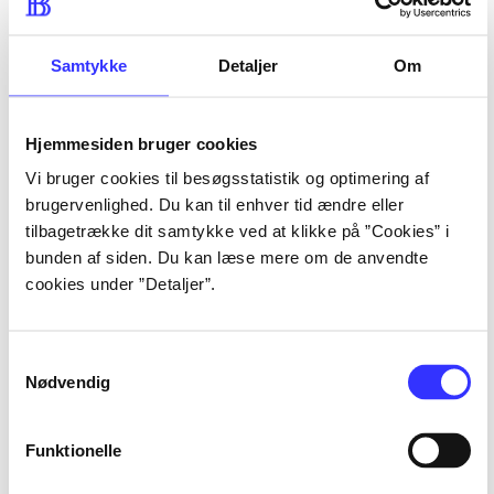
lorem ipsum dolor sit amet 
lorem ipsum dolor sit amet 
Samtykke
Detaljer
Om
Hjemmesiden bruger cookies
lorem ipsum dolor sit amet 
Vi bruger cookies til besøgsstatistik og optimering af
lorem ipsum dolor sit amet 
brugervenlighed. Du kan til enhver tid ændre eller
lorem ipsum dolor sit amet 
tilbagetrække dit samtykke ved at klikke på ”Cookies” i
lorem ipsum dolor sit amet 
bunden af siden. Du kan læse mere om de anvendte
cookies under ”Detaljer”.
Samtykkevalg
lorem ipsum dolor sit amet 
Nødvendig
lorem ipsum dolor sit amet 
lorem ipsum dolor sit amet 
Funktionelle
lorem ipsum dolor sit amet 