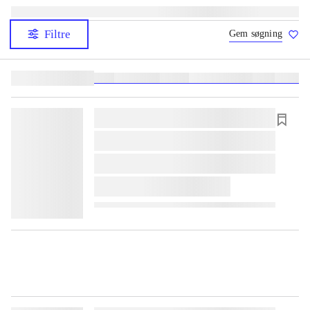
Filtre
Gem søgning
Lignende søgninger:
heste
børnebøger
ridning
hestesygdomme
vokal
sygdom
lorem ipsum dolor sit amet ...
lorem ipsum dolor sit amet ...
lorem ipsum dolor sit amet ...
lorem ipsum dolor sit amet ...