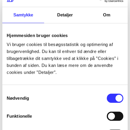
lorem ipsum dolor sit amet ...
lorem ipsum dolor sit amet ...
Samtykke
Detaljer
Om
Hjemmesiden bruger cookies
lorem ipsum dolor sit amet ...
Vi bruger cookies til besøgsstatistik og optimering af
lorem ipsum dolor sit amet ...
brugervenlighed. Du kan til enhver tid ændre eller
lorem ipsum dolor sit amet ...
tilbagetrække dit samtykke ved at klikke på ”Cookies” i
bunden af siden. Du kan læse mere om de anvendte
lorem ipsum dolor sit amet ...
cookies under ”Detaljer”.
Samtykkevalg
lorem ipsum dolor sit amet ...
Nødvendig
lorem ipsum dolor sit amet ...
lorem ipsum dolor sit amet ...
Funktionelle
lorem ipsum dolor sit amet ...