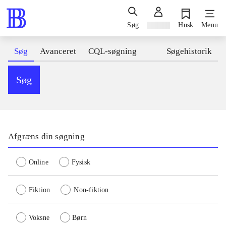
Søg
Log ind
Husk
Menu
Søg
Avanceret
CQL-søgning
Søgehistorik
Søg
Afgræns din søgning
Online
Fysisk
Fiktion
Non-fiktion
Voksne
Børn