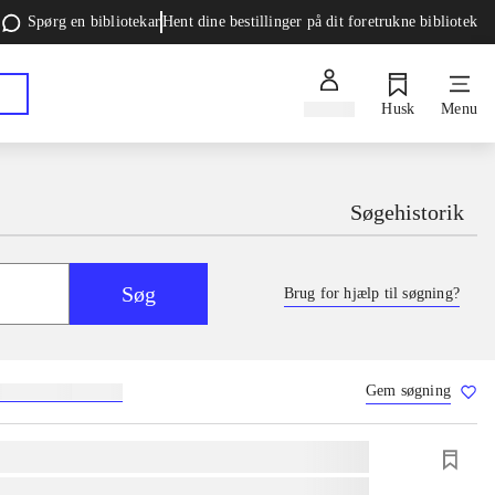
Spørg en bibliotekar
Hent dine bestillinger på dit foretrukne bibliotek
Log ind
Husk
Menu
Søgehistorik
Søg
Brug for hjælp til søgning?
Gem søgning
g
skolebøger
hesteavl