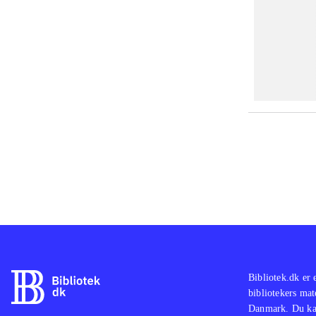
Bibliotek.dk er 
bibliotekers mat
Danmark. Du kan