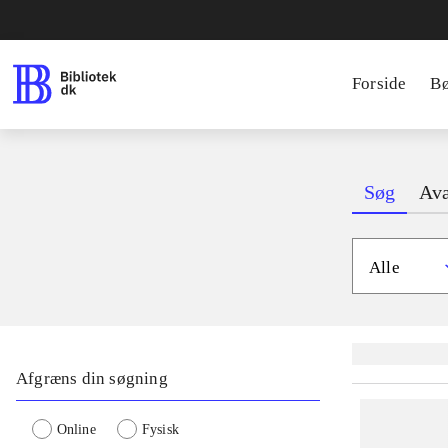
Forside
B
Søg
Ava
Alle
Lignende søgnin
Afgræns din søgning
Online
Fysisk