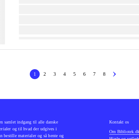
lorem ipsum dolor sit amet ...
lorem ipsum dolor sit amet ...
lorem ipsum dolor sit amet ...
1
2
3
4
5
6
7
8
en samlet indgang til alle danske
Kontakt os
erialer og til hvad der udgives i
Om Bibliotek.d
 bestille materialer og så hente og
Hjælp og vejled