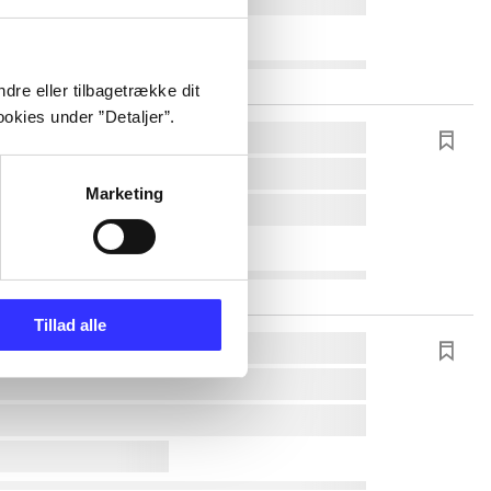
dre eller tilbagetrække dit
okies under ”Detaljer”.
Marketing
Tillad alle