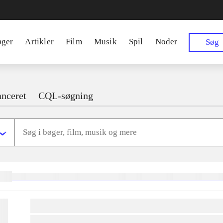
øger
Artikler
Film
Musik
Spil
Noder
Søg
nceret
CQL-søgning
ger:
heste
børnebøger
ridning
hestesygdomme
vokal
sygdomme
hestesport
trænin
lorem ipsum dolor sit amet ...
lorem ipsum dolor sit amet ...