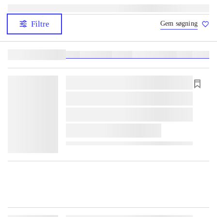
Filtre
Gem søgning
Lignende søgninger:
heste
børnebøger
ridning
hestesygdomme
vokal
sygdom
lorem ipsum dolor sit amet ...
lorem ipsum dolor sit amet ...
lorem ipsum dolor sit amet ...
lorem ipsum dolor sit amet ...