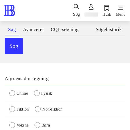
Søg
Log ind
Husk
Menu
Søg
Avanceret
CQL-søgning
Søgehistorik
Søg
Afgræns din søgning
Online
Fysisk
Fiktion
Non-fiktion
Voksne
Børn