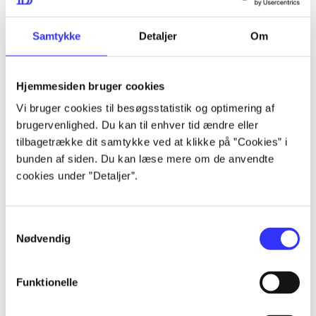
lorem ipsum dolor sit amet ...
lorem ipsum dolor sit amet ...
Samtykke
Detaljer
Om
Hjemmesiden bruger cookies
lorem ipsum dolor sit amet ...
Vi bruger cookies til besøgsstatistik og optimering af
lorem ipsum dolor sit amet ...
brugervenlighed. Du kan til enhver tid ændre eller
lorem ipsum dolor sit amet ...
tilbagetrække dit samtykke ved at klikke på ”Cookies” i
bunden af siden. Du kan læse mere om de anvendte
lorem ipsum dolor sit amet ...
cookies under ”Detaljer”.
Samtykkevalg
lorem ipsum dolor sit amet ...
Nødvendig
lorem ipsum dolor sit amet ...
lorem ipsum dolor sit amet ...
Funktionelle
lorem ipsum dolor sit amet ...