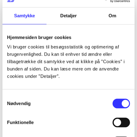
lorem ipsum dolor sit amet ...
lorem ipsum dolor sit amet ...
Samtykke
Detaljer
Om
Hjemmesiden bruger cookies
lorem ipsum dolor sit amet ...
Vi bruger cookies til besøgsstatistik og optimering af
lorem ipsum dolor sit amet ...
brugervenlighed. Du kan til enhver tid ændre eller
lorem ipsum dolor sit amet ...
tilbagetrække dit samtykke ved at klikke på ”Cookies” i
bunden af siden. Du kan læse mere om de anvendte
lorem ipsum dolor sit amet ...
cookies under ”Detaljer”.
Samtykkevalg
lorem ipsum dolor sit amet ...
Nødvendig
lorem ipsum dolor sit amet ...
lorem ipsum dolor sit amet ...
Funktionelle
lorem ipsum dolor sit amet ...