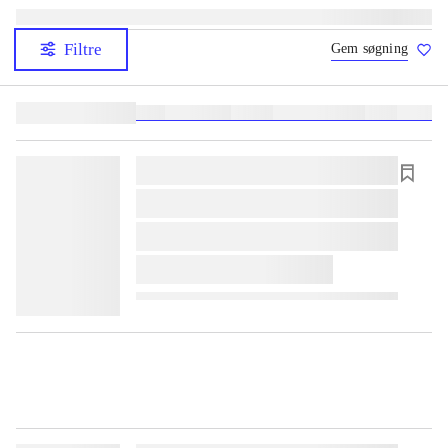
Filtre
Gem søgning
Lignende søgninger:
heste
børnebøger
ridning
hestesygdomme
vokal
sygdom
lorem ipsum dolor sit amet ...
lorem ipsum dolor sit amet ...
lorem ipsum dolor sit amet ...
lorem ipsum dolor sit amet ...