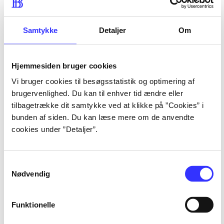
lorem ipsum dolor sit amet 
lorem ipsum dolor sit amet 
Samtykke
Detaljer
Om
Hjemmesiden bruger cookies
lorem ipsum dolor sit amet 
Vi bruger cookies til besøgsstatistik og optimering af
lorem ipsum dolor sit amet 
brugervenlighed. Du kan til enhver tid ændre eller
lorem ipsum dolor sit amet 
tilbagetrække dit samtykke ved at klikke på ”Cookies” i
lorem ipsum dolor sit amet 
bunden af siden. Du kan læse mere om de anvendte
cookies under ”Detaljer”.
Samtykkevalg
lorem ipsum dolor sit amet 
Nødvendig
lorem ipsum dolor sit amet 
lorem ipsum dolor sit amet 
Funktionelle
lorem ipsum dolor sit amet 