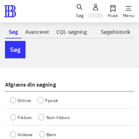
Søg
Log ind
Husk
Menu
Søg
Avanceret
CQL-søgning
Søgehistorik
Søg
Afgræns din søgning
Online
Fysisk
Fiktion
Non-fiktion
Voksne
Børn