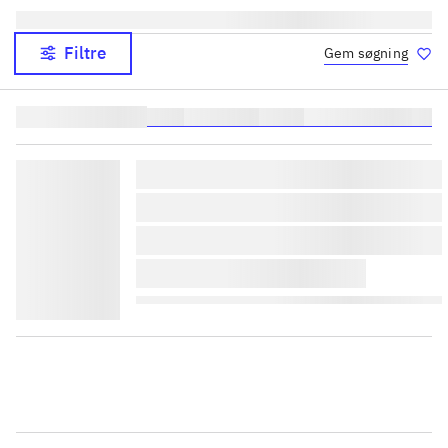
Filtre
Gem søgning
Lignende søgninger:
heste
børnebøger
ridning
hestesygdomme
vokal
lorem ipsum dolor sit amet 
lorem ipsum dolor sit amet 
lorem ipsum dolor sit amet 
lorem ipsum dolor sit amet 