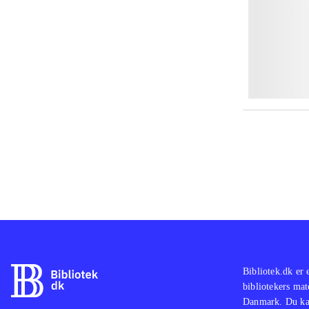
Bibliotek.dk er 
bibliotekers mat
Danmark. Du kan