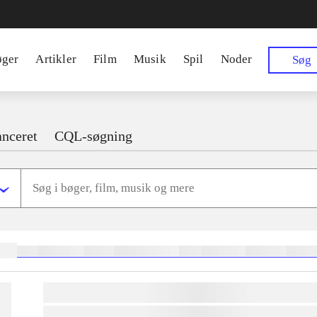
øger
Artikler
Film
Musik
Spil
Noder
Søg
nceret
CQL-søgning
ger:
heste
børnebøger
ridning
hestesygdomme
vokal
sygdomme
hestesport
trænin
lorem ipsum dolor sit amet ...
lorem ipsum dolor sit amet ...