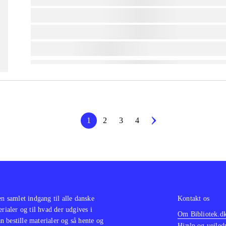
lorem ipsum dolor sit amet ...
lorem ipsum dolor sit amet ...
lorem ipsum dolor sit amet ...
1
2
3
4
en samlet indgang til alle danske
Kontakt os
erialer og til hvad der udgives i
Om Bibliotek.d
 bestille materialer og så hente og
Hjælp og vejled