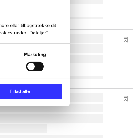
dre eller tilbagetrække dit
okies under ”Detaljer”.
Marketing
Tillad alle