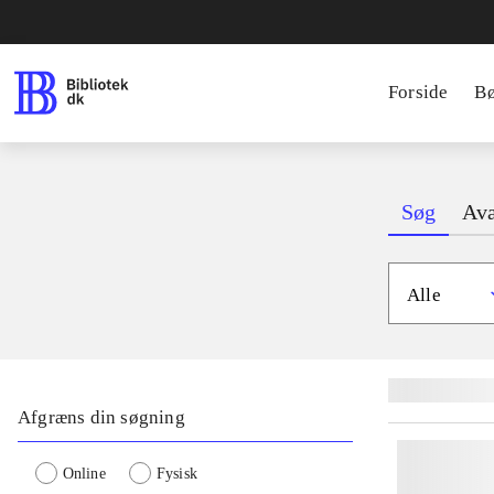
Forside
B
Søg
Ava
Alle
Lignende søgnin
Afgræns din søgning
Online
Fysisk