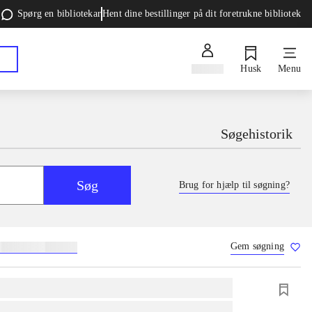
Spørg en bibliotekar
Hent dine bestillinger på dit foretrukne bibliotek
Log ind
Husk
Menu
Søgehistorik
Søg
Brug for hjælp til søgning?
Gem søgning
g
skolebøger
hesteavl