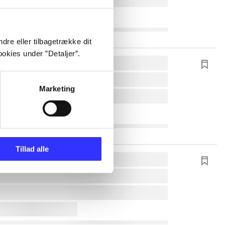
dre eller tilbagetrække dit
okies under ”Detaljer”.
Marketing
Tillad alle