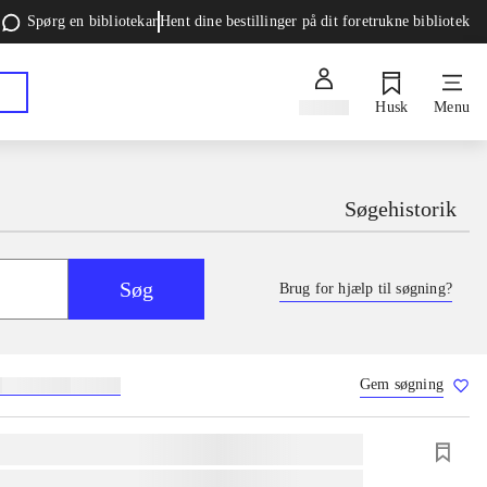
Spørg en bibliotekar
Hent dine bestillinger på dit foretrukne bibliotek
Log ind
Husk
Menu
Søgehistorik
Søg
Brug for hjælp til søgning?
Gem søgning
g
skolebøger
hesteavl