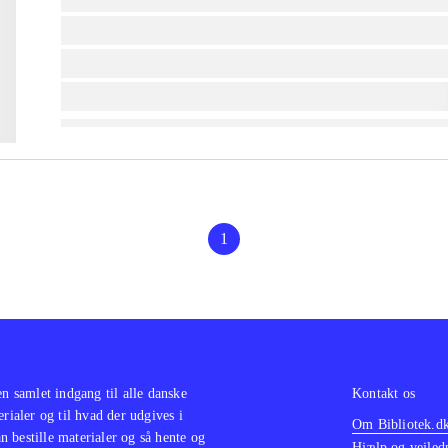
lorem ipsum dolor sit amet ...
lorem ipsum dolor sit amet ...
lorem ipsum dolor sit amet ...
1
en samlet indgang til alle danske
Kontakt os
erialer og til hvad der udgives i
Om Bibliotek.d
 bestille materialer og så hente og
Hjælp og vejled