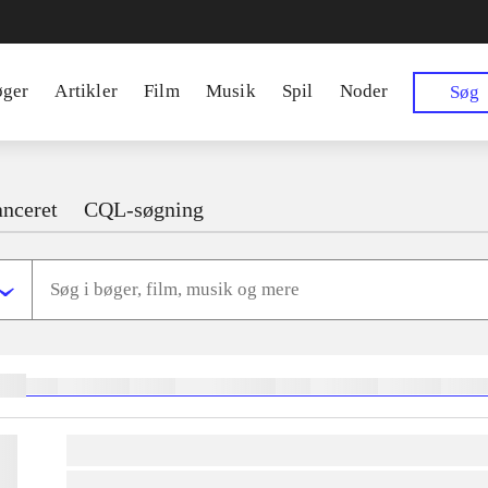
øger
Artikler
Film
Musik
Spil
Noder
Søg
nceret
CQL-søgning
ger:
heste
børnebøger
ridning
hestesygdomme
vokal
sygdomme
hestesport
trænin
lorem ipsum dolor sit amet ...
lorem ipsum dolor sit amet ...