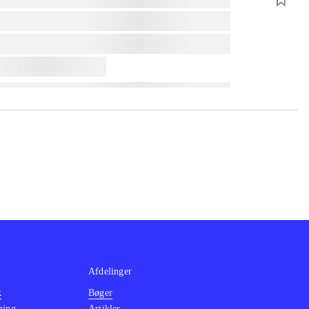
Afdelinger
k
Bøger
ning
Artikler