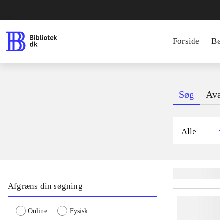
Forside
B
Søg
Ava
Alle
Lignende søgnin
Afgræns din søgning
Online
Fysisk