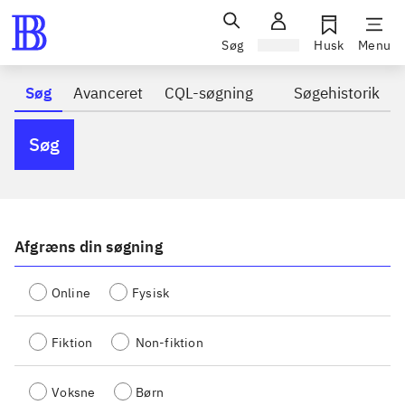
Søg
Log ind
Husk
Menu
Søg
Avanceret
CQL-søgning
Søgehistorik
Søg
Afgræns din søgning
Online
Fysisk
Fiktion
Non-fiktion
Voksne
Børn