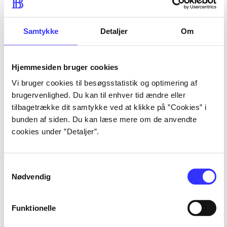
lorem ipsum dolor sit amet 
lorem ipsum dolor sit amet 
Samtykke
Detaljer
Om
Hjemmesiden bruger cookies
lorem ipsum dolor sit amet 
Vi bruger cookies til besøgsstatistik og optimering af
lorem ipsum dolor sit amet 
brugervenlighed. Du kan til enhver tid ændre eller
lorem ipsum dolor sit amet 
tilbagetrække dit samtykke ved at klikke på ”Cookies” i
lorem ipsum dolor sit amet 
bunden af siden. Du kan læse mere om de anvendte
cookies under ”Detaljer”.
Samtykkevalg
lorem ipsum dolor sit amet 
Nødvendig
lorem ipsum dolor sit amet 
lorem ipsum dolor sit amet 
Funktionelle
lorem ipsum dolor sit amet 