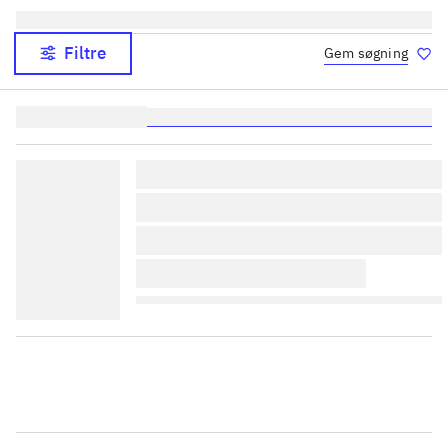
Filtre
Gem søgning
Lignende søgninger:
heste
børnebøger
ridning
hestesygdomme
vokal
lorem ipsum dolor sit amet 
lorem ipsum dolor sit amet 
lorem ipsum dolor sit amet 
lorem ipsum dolor sit amet 