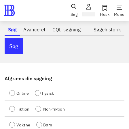
Søg
Log ind
Husk
Menu
Søg
Avanceret
CQL-søgning
Søgehistorik
Søg
Afgræns din søgning
Online
Fysisk
Fiktion
Non-fiktion
Voksne
Børn