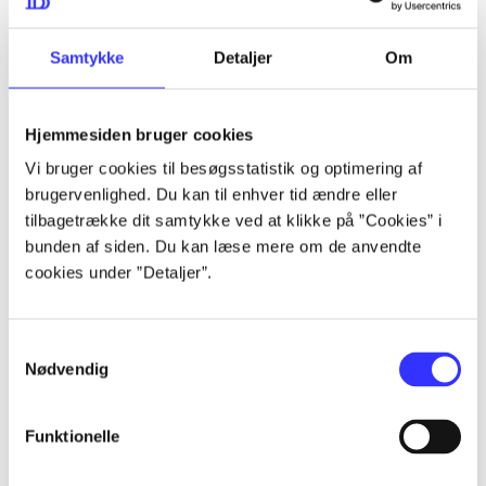
lorem ipsum dolor sit amet ...
lorem ipsum dolor sit amet ...
Samtykke
Detaljer
Om
Hjemmesiden bruger cookies
lorem ipsum dolor sit amet ...
Vi bruger cookies til besøgsstatistik og optimering af
lorem ipsum dolor sit amet ...
brugervenlighed. Du kan til enhver tid ændre eller
tilbagetrække dit samtykke ved at klikke på ”Cookies” i
lorem ipsum dolor sit amet ...
bunden af siden. Du kan læse mere om de anvendte
lorem ipsum dolor sit amet ...
cookies under ”Detaljer”.
Samtykkevalg
lorem ipsum dolor sit amet ...
Nødvendig
lorem ipsum dolor sit amet ...
lorem ipsum dolor sit amet ...
Funktionelle
lorem ipsum dolor sit amet ...