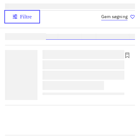
Filtre
Gem søgning
Lignende søgninger:
heste
børnebøger
ridning
hestesygdomme
vokal
lorem ipsum dolor sit amet ...
lorem ipsum dolor sit amet ...
lorem ipsum dolor sit amet ...
lorem ipsum dolor sit amet ...