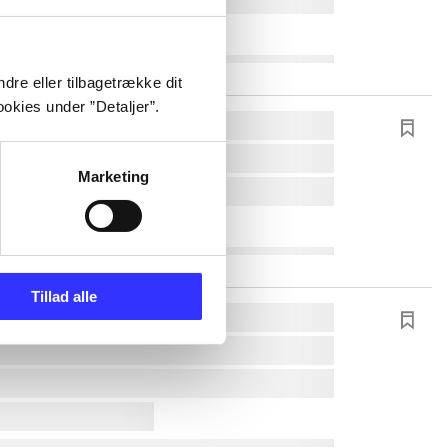
dre eller tilbagetrække dit
okies under ”Detaljer”.
Marketing
Tillad alle