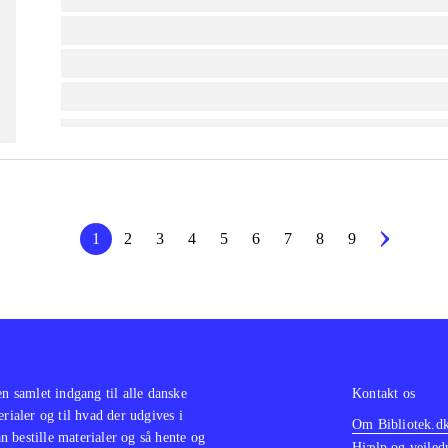
lorem ipsum dolor sit amet ...
lorem ipsum dolor sit amet ...
lorem ipsum dolor sit amet ...
1
2
3
4
5
6
7
8
9
en samlet indgang til alle danske
Kontakt os
erialer og til hvad der udgives i
Om Bibliotek.d
 bestille materialer og så hente og
Hjælp og vejled