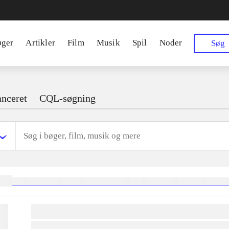
øger
Artikler
Film
Musik
Spil
Noder
Søg
nceret
CQL-søgning
ger:
heste
børnebøger
ridning
hestesygdomme
vokal
sygdomme
hestesport
trænin
lorem ipsum dolor sit amet ...
lorem ipsum dolor sit amet ...