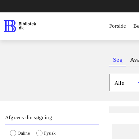
Forside
B
Søg
Ava
Alle
Lignende søgnin
Afgræns din søgning
Online
Fysisk