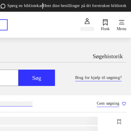
Spørg en bibliotekar
Hent dine bestillinger på dit foretrukne bibliotek
Log ind
Husk
Menu
Søgehistorik
Søg
Brug for hjælp til søgning?
Gem søgning
g
skolebøger
hesteavl