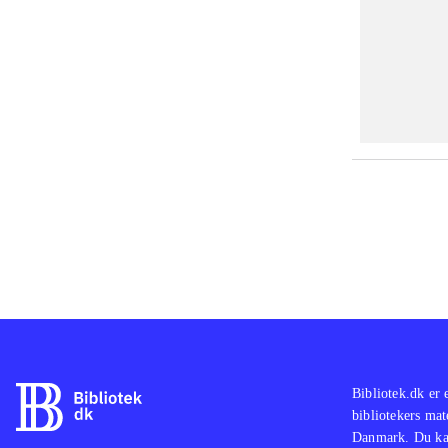
Bibliotek.dk er 
bibliotekers mat
Danmark. Du kan