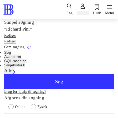
Søg
Log ind
Husk
Menu
Simpel søgning
"Richard Pini"
Rediger
Rediger
Gem søgning
Søg
Avanceret
CQL-søgning
Søgehistorik
Alle
Søg
Brug for hjælp til søgning?
Afgræns din søgning
Online
Fysisk