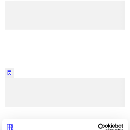
lorem ipsum dolor sit amet ...
lorem ipsum dolor sit amet ...
lorem ipsum dolor sit amet ...
lorem ipsum dolor sit amet ...
lorem ipsum dolor sit amet ...
lorem ipsum dolor sit amet ...