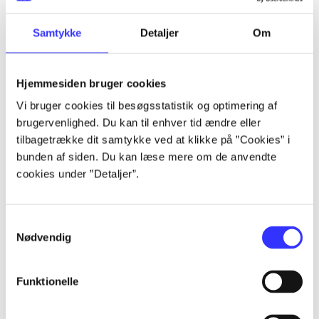
lorem ipsum dolor sit amet ...
lorem ipsum dolor sit amet ...
Samtykke
Detaljer
Om
Hjemmesiden bruger cookies
Vi bruger cookies til besøgsstatistik og optimering af
brugervenlighed. Du kan til enhver tid ændre eller
tilbagetrække dit samtykke ved at klikke på ”Cookies” i
lorem ipsum dolor sit amet ...
bunden af siden. Du kan læse mere om de anvendte
lorem ipsum dolor sit amet ...
cookies under ”Detaljer”.
lorem ipsum dolor sit amet ...
lorem ipsum dolor sit amet ...
Samtykkevalg
Nødvendig
Funktionelle