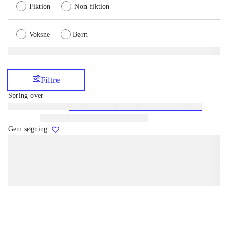
Fiktion
Non-fiktion
Voksne
Børn
Filtre
Spring over
Lignende søgninger:
heste
børnebøger
ridning
hestesygdomme
vokal
sygdomme
hestesport
træning
skolebøger
hesteavl
Gem søgning
lorem ipsum dolor sit amet ...
lorem ipsum dolor sit amet ...