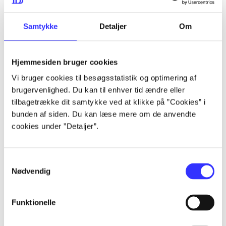
lorem ipsum dolor sit amet ...
lorem ipsum dolor sit amet ...
Samtykke
Detaljer
Om
Hjemmesiden bruger cookies
lorem ipsum dolor sit amet ...
Vi bruger cookies til besøgsstatistik og optimering af
lorem ipsum dolor sit amet ...
brugervenlighed. Du kan til enhver tid ændre eller
lorem ipsum dolor sit amet ...
tilbagetrække dit samtykke ved at klikke på ”Cookies” i
bunden af siden. Du kan læse mere om de anvendte
lorem ipsum dolor sit amet ...
cookies under ”Detaljer”.
Samtykkevalg
lorem ipsum dolor sit amet ...
Nødvendig
lorem ipsum dolor sit amet ...
lorem ipsum dolor sit amet ...
Funktionelle
lorem ipsum dolor sit amet ...