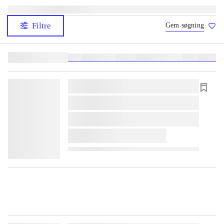
Filtre
Gem søgning
Lignende søgninger:
heste
børnebøger
ridning
hestesygdomme
vokal
sygdom
lorem ipsum dolor sit amet ...
lorem ipsum dolor sit amet ...
lorem ipsum dolor sit amet ...
lorem ipsum dolor sit amet ...