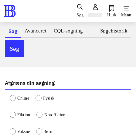
Søg
Log ind
Husk
Menu
Søg
Avanceret
CQL-søgning
Søgehistorik
Søg
Afgræns din søgning
Online
Fysisk
Fiktion
Non-fiktion
Voksne
Børn