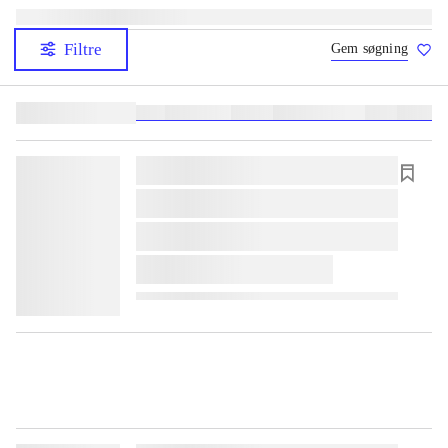
Filtre
Gem søgning
Lignende søgninger:
heste
børnebøger
ridning
hestesygdomme
vokal
sygdom
lorem ipsum dolor sit amet ...
lorem ipsum dolor sit amet ...
lorem ipsum dolor sit amet ...
lorem ipsum dolor sit amet ...