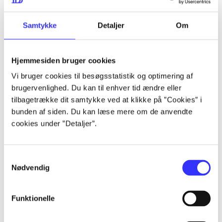
lorem ipsum dolor sit amet ...
lorem ipsum dolor sit amet ...
Samtykke
Detaljer
Om
Hjemmesiden bruger cookies
lorem ipsum dolor sit amet ...
Vi bruger cookies til besøgsstatistik og optimering af
lorem ipsum dolor sit amet ...
brugervenlighed. Du kan til enhver tid ændre eller
lorem ipsum dolor sit amet ...
tilbagetrække dit samtykke ved at klikke på ”Cookies” i
bunden af siden. Du kan læse mere om de anvendte
lorem ipsum dolor sit amet ...
cookies under ”Detaljer”.
Samtykkevalg
lorem ipsum dolor sit amet ...
Nødvendig
lorem ipsum dolor sit amet ...
lorem ipsum dolor sit amet ...
Funktionelle
lorem ipsum dolor sit amet ...