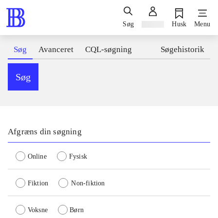
Søg
Log ind
Husk
Menu
Søg
Avanceret
CQL-søgning
Søgehistorik
Søg
Afgræns din søgning
Online
Fysisk
Fiktion
Non-fiktion
Voksne
Børn