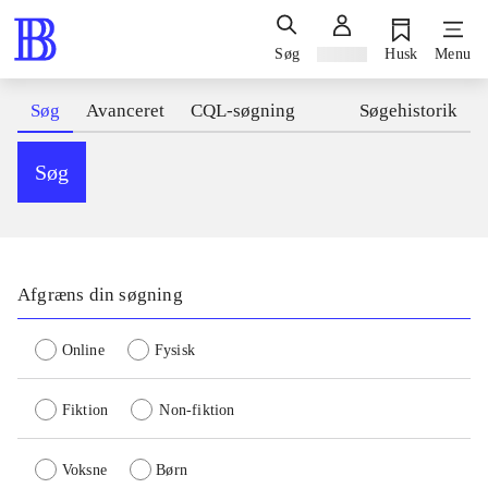
Søg
Log ind
Husk
Menu
Søg
Avanceret
CQL-søgning
Søgehistorik
Søg
Afgræns din søgning
Online
Fysisk
Fiktion
Non-fiktion
Voksne
Børn