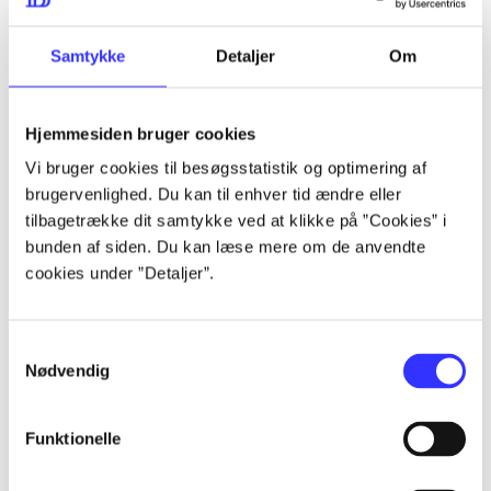
lorem ipsum dolor sit amet ...
lorem ipsum dolor sit amet ...
Samtykke
Detaljer
Om
Hjemmesiden bruger cookies
lorem ipsum dolor sit amet ...
Vi bruger cookies til besøgsstatistik og optimering af
lorem ipsum dolor sit amet ...
brugervenlighed. Du kan til enhver tid ændre eller
lorem ipsum dolor sit amet ...
tilbagetrække dit samtykke ved at klikke på ”Cookies” i
bunden af siden. Du kan læse mere om de anvendte
lorem ipsum dolor sit amet ...
cookies under ”Detaljer”.
Samtykkevalg
lorem ipsum dolor sit amet ...
Nødvendig
lorem ipsum dolor sit amet ...
lorem ipsum dolor sit amet ...
Funktionelle
lorem ipsum dolor sit amet ...