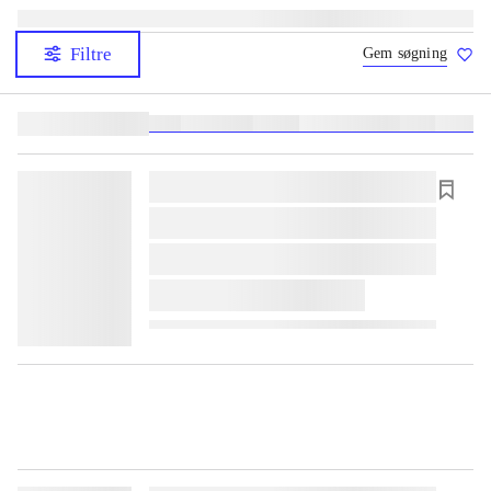
Filtre
Gem søgning
Lignende søgninger:
heste
børnebøger
ridning
hestesygdomme
vokal
sygdom
lorem ipsum dolor sit amet ...
lorem ipsum dolor sit amet ...
lorem ipsum dolor sit amet ...
lorem ipsum dolor sit amet ...