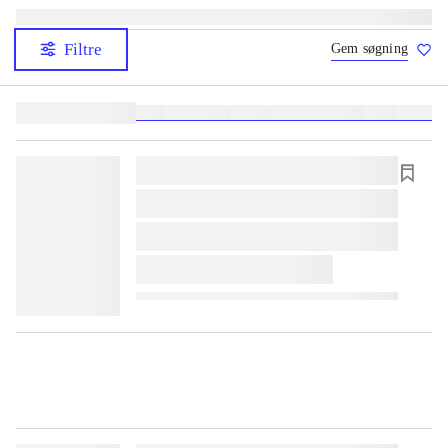
Filtre
Gem søgning
Lignende søgninger:
heste
børnebøger
ridning
hestesygdomme
vokal
sygdom
lorem ipsum dolor sit amet ...
lorem ipsum dolor sit amet ...
lorem ipsum dolor sit amet ...
lorem ipsum dolor sit amet ...