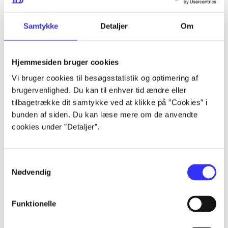
lorem ipsum dolor sit amet ...
lorem ipsum dolor sit amet ...
Samtykke
Detaljer
Om
Hjemmesiden bruger cookies
lorem ipsum dolor sit amet ...
Vi bruger cookies til besøgsstatistik og optimering af
lorem ipsum dolor sit amet ...
brugervenlighed. Du kan til enhver tid ændre eller
lorem ipsum dolor sit amet ...
tilbagetrække dit samtykke ved at klikke på ”Cookies” i
bunden af siden. Du kan læse mere om de anvendte
lorem ipsum dolor sit amet ...
cookies under ”Detaljer”.
Samtykkevalg
lorem ipsum dolor sit amet ...
Nødvendig
lorem ipsum dolor sit amet ...
lorem ipsum dolor sit amet ...
Funktionelle
lorem ipsum dolor sit amet ...