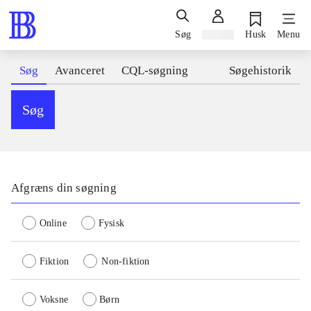
Søg
Log ind
Husk
Menu
Søg
Avanceret
CQL-søgning
Søgehistorik
Søg
Afgræns din søgning
Online
Fysisk
Fiktion
Non-fiktion
Voksne
Børn