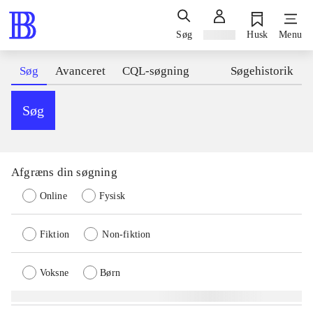
Søg
Log ind
Husk
Menu
Søg
Avanceret
CQL-søgning
Søgehistorik
Søg
Afgræns din søgning
Online
Fysisk
Fiktion
Non-fiktion
Voksne
Børn