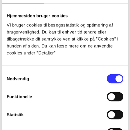
Hjemmesiden bruger cookies
lorem ipsum dolor sit amet ...
Vi bruger cookies til besøgsstatistik og optimering af
brugervenlighed. Du kan til enhver tid ændre eller
lorem ipsum dolor sit amet ...
tilbagetrække dit samtykke ved at klikke på ”Cookies” i
lorem ipsum dolor sit amet ...
bunden af siden. Du kan læse mere om de anvendte
lorem ipsum dolor sit amet ...
cookies under ”Detaljer”.
Samtykkevalg
Nødvendig
Funktionelle
lorem ipsum dolor sit amet ...
lorem ipsum dolor sit amet ...
Statistik
lorem ipsum dolor sit amet ...