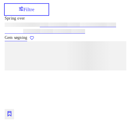
Filtre
Spring over
Lignende søgninger:
heste
børnebøger
ridning
hestesygdomme
vokal
sygdomme
hestesport
træning
skolebøger
hesteavl
Gem søgning
lorem ipsum dolor sit amet ...
lorem ipsum dolor sit amet ...
lorem ipsum dolor sit amet ...
lorem ipsum dolor sit amet ...