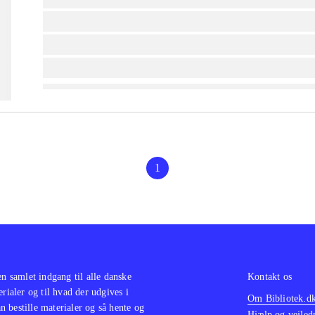
lorem ipsum dolor sit amet ...
lorem ipsum dolor sit amet ...
lorem ipsum dolor sit amet ...
1
en samlet indgang til alle danske
Kontakt os
erialer og til hvad der udgives i
Om Bibliotek.d
 bestille materialer og så hente og
Hjælp og vejled