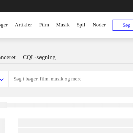
øger
Artikler
Film
Musik
Spil
Noder
Søg
nceret
CQL-søgning
ger:
heste
børnebøger
ridning
hestesygdomme
vokal
sygdomme
hestesport
trænin
lorem ipsum dolor sit amet ...
lorem ipsum dolor sit amet ...