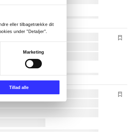
dre eller tilbagetrække dit
okies under ”Detaljer”.
Marketing
Tillad alle