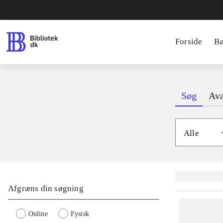
Forside
B
Søg
Ava
Alle
Lignende søgnin
Afgræns din søgning
Online
Fysisk