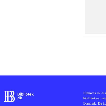
Bibliotek.dk er 
bibliotekers mat
Danmark. Du kan