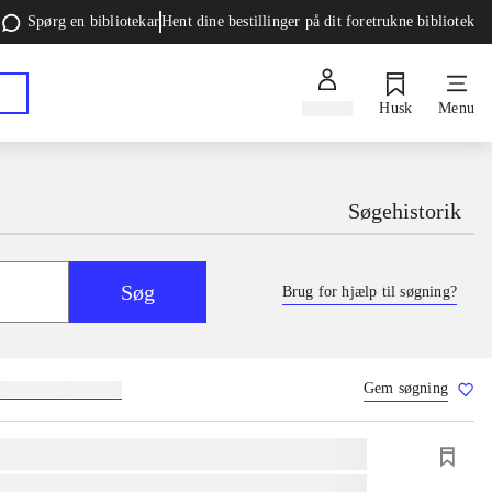
Spørg en bibliotekar
Hent dine bestillinger på dit foretrukne bibliotek
Log ind
Husk
Menu
Søgehistorik
Søg
Brug for hjælp til søgning?
Gem søgning
g
skolebøger
hesteavl