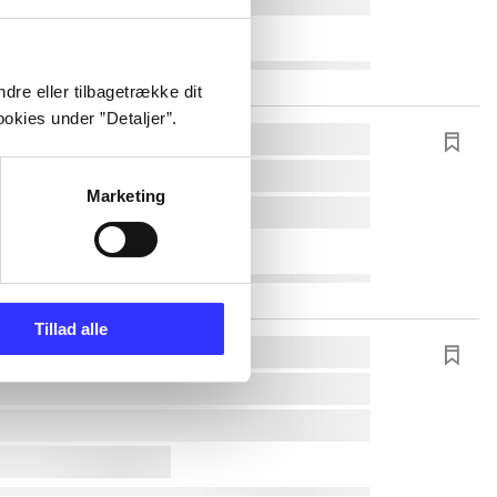
dre eller tilbagetrække dit
okies under ”Detaljer”.
Marketing
Tillad alle