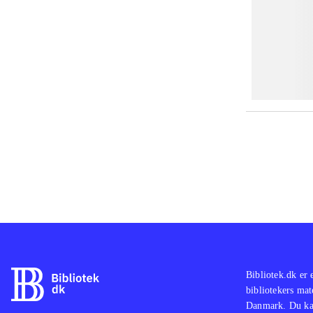
Bibliotek.dk er 
bibliotekers mat
Danmark. Du kan