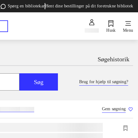
Spørg en bibliotekar
Hent dine bestillinger på dit foretrukne bibliotek
Log ind
Husk
Menu
Søgehistorik
Søg
Brug for hjælp til søgning?
Gem søgning
g
skolebøger
hesteavl