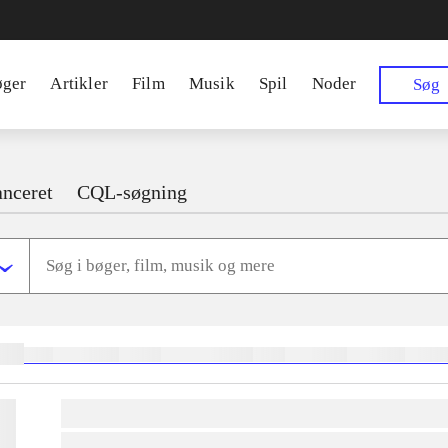
øger
Artikler
Film
Musik
Spil
Noder
Søg
nceret
CQL-søgning
ger:
heste
børnebøger
ridning
hestesygdomme
vokal
sygdomme
hestesport
trænin
lorem ipsum dolor sit amet ...
lorem ipsum dolor sit amet ...