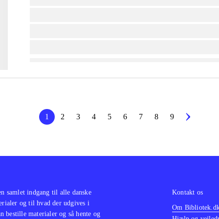
lorem ipsum dolor sit amet ...
lorem ipsum dolor sit amet ...
lorem ipsum dolor sit amet ...
1
2
3
4
5
6
7
8
9
en samlet indgang til alle danske
Kontakt os
erialer og til hvad der udgives i
Om Bibliotek.d
 bestille materialer og så hente og
Hjælp og vejled