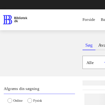
Forside
B
Søg
Ava
Alle
Lignende søgnin
Afgræns din søgning
Online
Fysisk