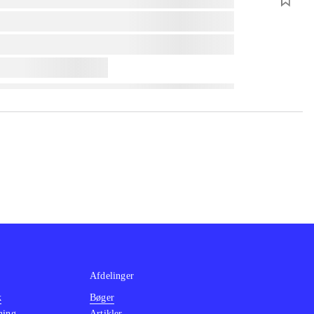
Afdelinger
k
Bøger
ning
Artikler