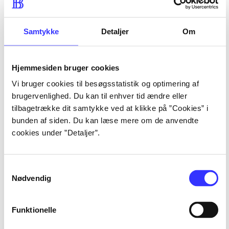
lorem ipsum dolor sit amet 
lorem ipsum dolor sit amet 
Samtykke
Detaljer
Om
Hjemmesiden bruger cookies
lorem ipsum dolor sit amet 
Vi bruger cookies til besøgsstatistik og optimering af
lorem ipsum dolor sit amet 
brugervenlighed. Du kan til enhver tid ændre eller
lorem ipsum dolor sit amet 
tilbagetrække dit samtykke ved at klikke på ”Cookies” i
lorem ipsum dolor sit amet 
bunden af siden. Du kan læse mere om de anvendte
cookies under ”Detaljer”.
Samtykkevalg
lorem ipsum dolor sit amet 
Nødvendig
lorem ipsum dolor sit amet 
lorem ipsum dolor sit amet 
Funktionelle
lorem ipsum dolor sit amet 