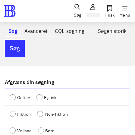
Søg
Log ind
Husk
Menu
Søg
Avanceret
CQL-søgning
Søgehistorik
Søg
Afgræns din søgning
Online
Fysisk
Fiktion
Non-fiktion
Voksne
Børn