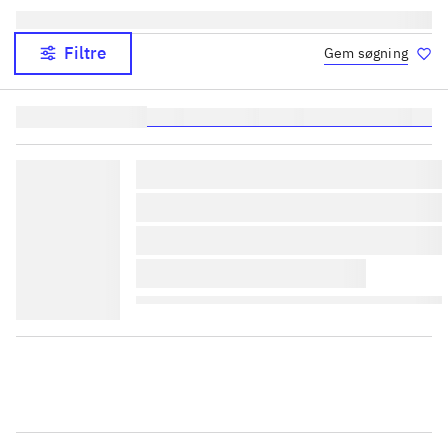
Filtre
Gem søgning
Lignende søgninger:
heste
børnebøger
ridning
hestesygdomme
vokal
lorem ipsum dolor sit amet 
lorem ipsum dolor sit amet 
lorem ipsum dolor sit amet 
lorem ipsum dolor sit amet 