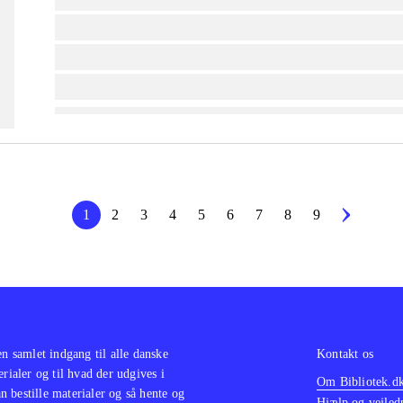
lorem ipsum dolor sit amet ...
lorem ipsum dolor sit amet ...
lorem ipsum dolor sit amet ...
1
2
3
4
5
6
7
8
9
en samlet indgang til alle danske
Kontakt os
erialer og til hvad der udgives i
Om Bibliotek.d
 bestille materialer og så hente og
Hjælp og vejled