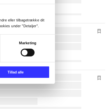
dre eller tilbagetrække dit
okies under ”Detaljer”.
Marketing
Tillad alle