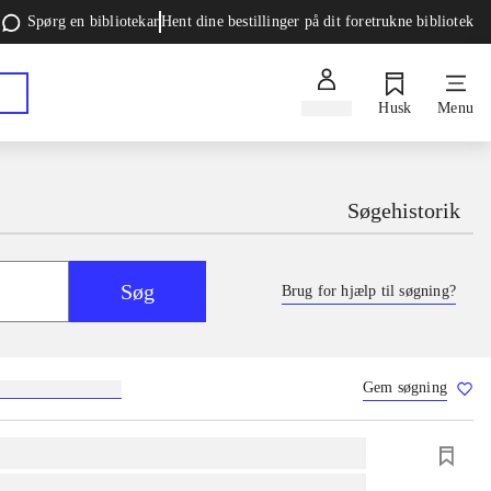
Spørg en bibliotekar
Hent dine bestillinger på dit foretrukne bibliotek
Log ind
Husk
Menu
Søgehistorik
Søg
Brug for hjælp til søgning?
Gem søgning
g
skolebøger
hesteavl