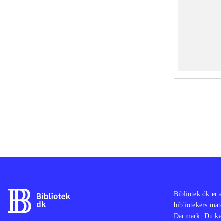
Bibliotek.dk er 
bibliotekers mat
Danmark. Du kan