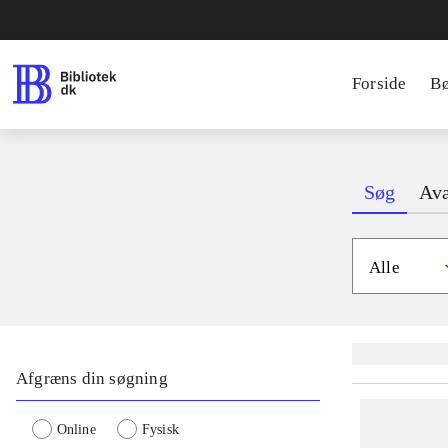
Forside
B
Søg
Ava
Alle
Lignende søgnin
Afgræns din søgning
Online
Fysisk