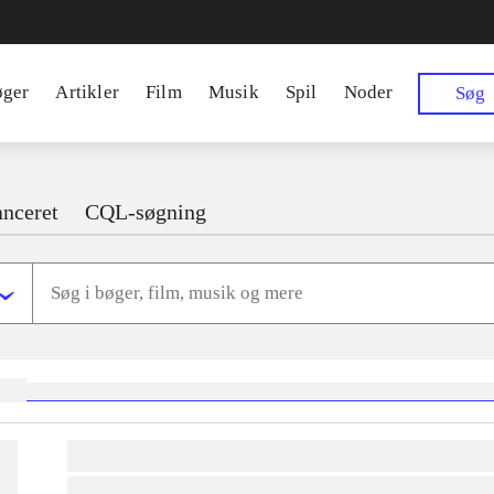
øger
Artikler
Film
Musik
Spil
Noder
Søg
nceret
CQL-søgning
ger:
heste
børnebøger
ridning
hestesygdomme
vokal
sygdomme
hestesport
trænin
lorem ipsum dolor sit amet ...
lorem ipsum dolor sit amet ...