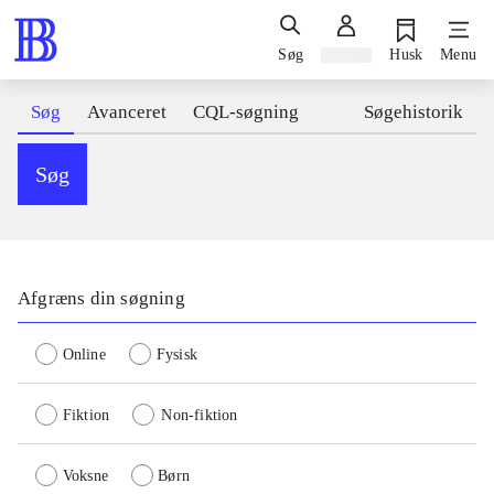
Søg
Log ind
Husk
Menu
Søg
Avanceret
CQL-søgning
Søgehistorik
Søg
Afgræns din søgning
Online
Fysisk
Fiktion
Non-fiktion
Voksne
Børn