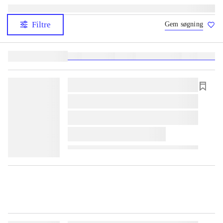
Filtre
Gem søgning
Lignende søgninger:
heste
børnebøger
ridning
hestesygdomme
vokal
sygdom
lorem ipsum dolor sit amet ...
lorem ipsum dolor sit amet ...
lorem ipsum dolor sit amet ...
lorem ipsum dolor sit amet ...