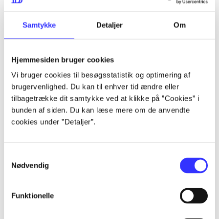
lorem ipsum dolor sit amet ...
lorem ipsum dolor sit amet ...
Samtykke
Detaljer
Om
Hjemmesiden bruger cookies
lorem ipsum dolor sit amet ...
Vi bruger cookies til besøgsstatistik og optimering af
lorem ipsum dolor sit amet ...
brugervenlighed. Du kan til enhver tid ændre eller
lorem ipsum dolor sit amet ...
tilbagetrække dit samtykke ved at klikke på ”Cookies” i
bunden af siden. Du kan læse mere om de anvendte
lorem ipsum dolor sit amet ...
cookies under ”Detaljer”.
Samtykkevalg
lorem ipsum dolor sit amet ...
Nødvendig
lorem ipsum dolor sit amet ...
lorem ipsum dolor sit amet ...
Funktionelle
lorem ipsum dolor sit amet ...