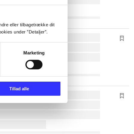
dre eller tilbagetrække dit
okies under ”Detaljer”.
Marketing
Tillad alle