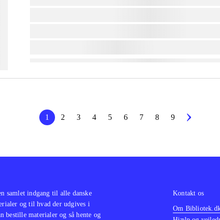
lorem ipsum dolor sit amet ...
lorem ipsum dolor sit amet ...
lorem ipsum dolor sit amet ...
1
2
3
4
5
6
7
8
9
en samlet indgang til alle danske
Kontakt os
erialer og til hvad der udgives i
Om Bibliotek.d
 bestille materialer og så hente og
Hjælp og vejled