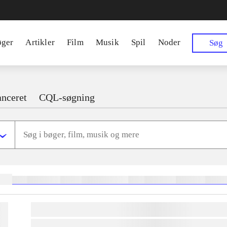
øger
Artikler
Film
Musik
Spil
Noder
Søg
nceret
CQL-søgning
ger:
heste
børnebøger
ridning
hestesygdomme
vokal
sygdomme
hestesport
trænin
lorem ipsum dolor sit amet ...
lorem ipsum dolor sit amet ...