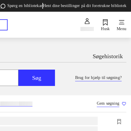
Spørg en bibliotekar
Hent dine bestillinger på dit foretrukne bibliotek
Log ind
Husk
Menu
Søgehistorik
Søg
Brug for hjælp til søgning?
Gem søgning
g
skolebøger
hesteavl