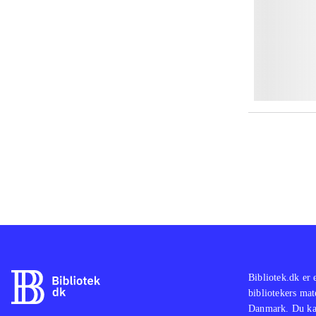
Bibliotek.dk er 
bibliotekers mat
Danmark. Du kan