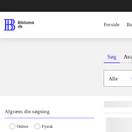
Forside
B
Søg
Ava
Alle
Lignende søgnin
Afgræns din søgning
Online
Fysisk