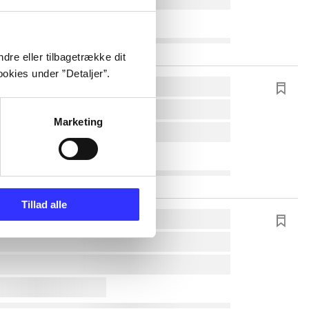
dre eller tilbagetrække dit
okies under ”Detaljer”.
Marketing
Tillad alle