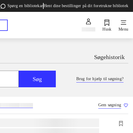
Spørg en bibliotekar
Hent dine bestillinger på dit foretrukne bibliotek
Log ind
Husk
Menu
Søgehistorik
Søg
Brug for hjælp til søgning?
Gem søgning
g
skolebøger
hesteavl