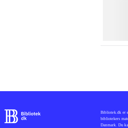
Bibliotek.dk er 
bibliotekers mat
Danmark. Du kan