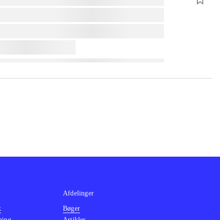
Afdelinger
k
Bøger
ning
Artikler