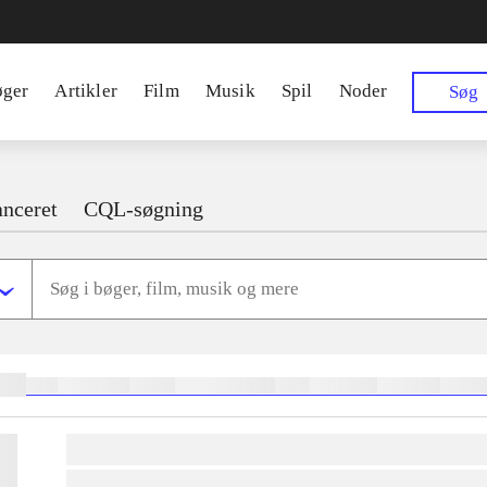
øger
Artikler
Film
Musik
Spil
Noder
Søg
nceret
CQL-søgning
ger:
heste
børnebøger
ridning
hestesygdomme
vokal
sygdomme
hestesport
trænin
lorem ipsum dolor sit amet ...
lorem ipsum dolor sit amet ...