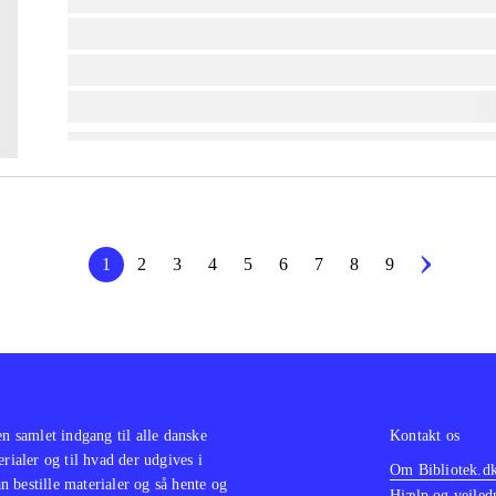
lorem ipsum dolor sit amet ...
lorem ipsum dolor sit amet ...
lorem ipsum dolor sit amet ...
1
2
3
4
5
6
7
8
9
en samlet indgang til alle danske
Kontakt os
erialer og til hvad der udgives i
Om Bibliotek.d
 bestille materialer og så hente og
Hjælp og vejled