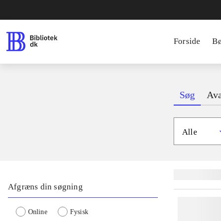
Forside
B
Søg
Ava
Alle
Lignende søgnin
Afgræns din søgning
Online
Fysisk