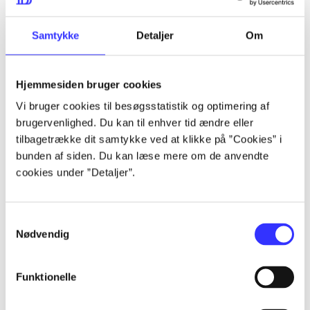
lorem ipsum dolor sit amet ...
lorem ipsum dolor sit amet ...
Samtykke
Detaljer
Om
Hjemmesiden bruger cookies
lorem ipsum dolor sit amet ...
Vi bruger cookies til besøgsstatistik og optimering af
lorem ipsum dolor sit amet ...
brugervenlighed. Du kan til enhver tid ændre eller
lorem ipsum dolor sit amet ...
tilbagetrække dit samtykke ved at klikke på ”Cookies” i
bunden af siden. Du kan læse mere om de anvendte
lorem ipsum dolor sit amet ...
cookies under ”Detaljer”.
Samtykkevalg
lorem ipsum dolor sit amet ...
Nødvendig
lorem ipsum dolor sit amet ...
lorem ipsum dolor sit amet ...
Funktionelle
lorem ipsum dolor sit amet ...