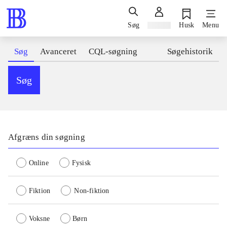
Søg
Log ind
Husk
Menu
Søg
Avanceret
CQL-søgning
Søgehistorik
Søg
Afgræns din søgning
Online
Fysisk
Fiktion
Non-fiktion
Voksne
Børn