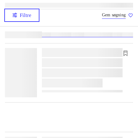
Filtre
Gem søgning
Lignende søgninger:
heste
børnebøger
ridning
hestesygdomme
vokal
sygdom
lorem ipsum dolor sit amet ...
lorem ipsum dolor sit amet ...
lorem ipsum dolor sit amet ...
lorem ipsum dolor sit amet ...