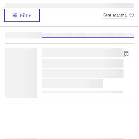
Filtre
Gem søgning
Lignende søgninger:
heste
børnebøger
ridning
hestesygdomme
vokal
sygdom
lorem ipsum dolor sit amet ...
lorem ipsum dolor sit amet ...
lorem ipsum dolor sit amet ...
lorem ipsum dolor sit amet ...