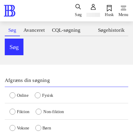
Søg
Log ind
Husk
Menu
Søg
Avanceret
CQL-søgning
Søgehistorik
Søg
Afgræns din søgning
Online
Fysisk
Fiktion
Non-fiktion
Voksne
Børn