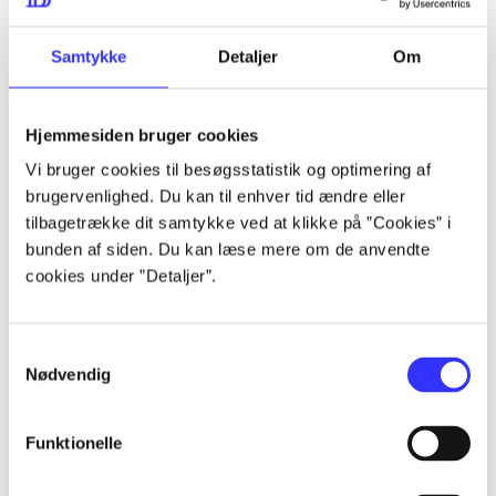
lorem ipsum dolor sit amet ...
lorem ipsum dolor sit amet ...
Samtykke
Detaljer
Om
Hjemmesiden bruger cookies
lorem ipsum dolor sit amet ...
Vi bruger cookies til besøgsstatistik og optimering af
lorem ipsum dolor sit amet ...
brugervenlighed. Du kan til enhver tid ændre eller
lorem ipsum dolor sit amet ...
tilbagetrække dit samtykke ved at klikke på ”Cookies” i
bunden af siden. Du kan læse mere om de anvendte
lorem ipsum dolor sit amet ...
cookies under ”Detaljer”.
Samtykkevalg
lorem ipsum dolor sit amet ...
Nødvendig
lorem ipsum dolor sit amet ...
lorem ipsum dolor sit amet ...
Funktionelle
lorem ipsum dolor sit amet ...