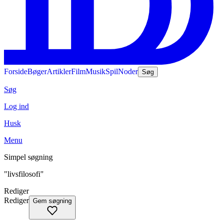
Forside
Bøger
Artikler
Film
Musik
Spil
Noder
Søg
Søg
Log ind
Husk
Menu
Simpel søgning
"livsfilosofi"
Rediger
Rediger
Gem søgning