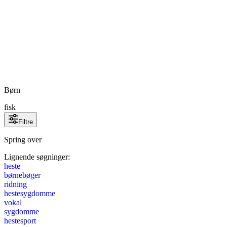
Børn
fisk
Filtre
Spring over
Lignende søgninger:
heste
børnebøger
ridning
hestesygdomme
vokal
sygdomme
hestesport