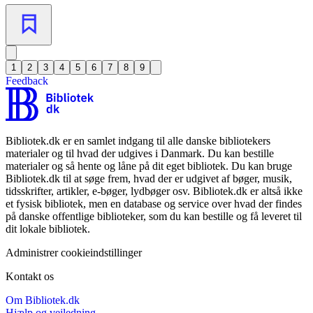
1
2
3
4
5
6
7
8
9
Feedback
Bibliotek.dk er en samlet indgang til alle danske bibliotekers
materialer og til hvad der udgives i Danmark. Du kan bestille
materialer og så hente og låne på dit eget bibliotek. Du kan bruge
Bibliotek.dk til at søge frem, hvad der er udgivet af bøger, musik,
tidsskrifter, artikler, e-bøger, lydbøger osv. Bibliotek.dk er altså ikke
et fysisk bibliotek, men en database og service over hvad der findes
på danske offentlige biblioteker, som du kan bestille og få leveret til
dit lokale bibliotek.
Administrer cookieindstillinger
Kontakt os
Om Bibliotek.dk
Hjælp og vejledning