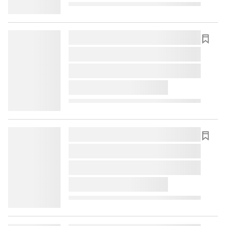
lorem ipsum dolor sit amet ...
lorem ipsum dolor sit amet ...
lorem ipsum dolor sit amet ...
lorem ipsum dolor sit amet ...
lorem ipsum dolor sit amet ...
lorem ipsum dolor sit amet ...
lorem ipsum dolor sit amet ...
lorem ipsum dolor sit amet ...