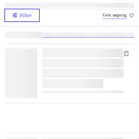
Filtre
Gem søgning
Lignende søgninger:
heste
børnebøger
ridning
hestesygdomme
vokal
sygdom
lorem ipsum dolor sit amet ...
lorem ipsum dolor sit amet ...
lorem ipsum dolor sit amet ...
lorem ipsum dolor sit amet ...