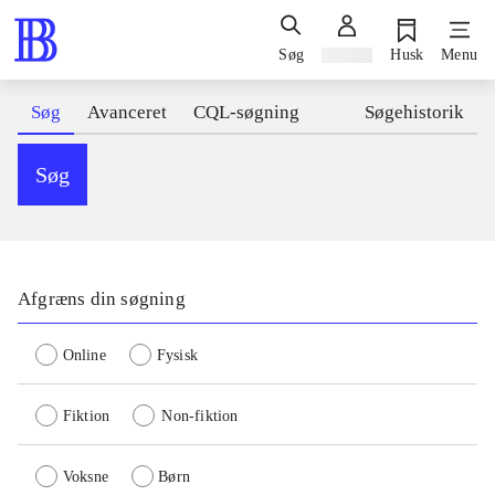
Søg
Log ind
Husk
Menu
Søg
Avanceret
CQL-søgning
Søgehistorik
Søg
Afgræns din søgning
Online
Fysisk
Fiktion
Non-fiktion
Voksne
Børn