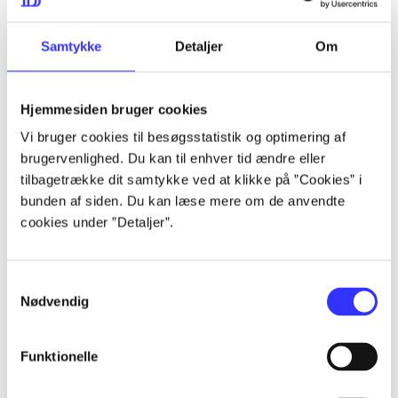
lorem ipsum dolor sit amet ...
lorem ipsum dolor sit amet ...
Samtykke
Detaljer
Om
Hjemmesiden bruger cookies
lorem ipsum dolor sit amet ...
Vi bruger cookies til besøgsstatistik og optimering af
lorem ipsum dolor sit amet ...
brugervenlighed. Du kan til enhver tid ændre eller
lorem ipsum dolor sit amet ...
tilbagetrække dit samtykke ved at klikke på ”Cookies” i
bunden af siden. Du kan læse mere om de anvendte
lorem ipsum dolor sit amet ...
cookies under ”Detaljer”.
Samtykkevalg
lorem ipsum dolor sit amet ...
Nødvendig
lorem ipsum dolor sit amet ...
lorem ipsum dolor sit amet ...
Funktionelle
lorem ipsum dolor sit amet ...