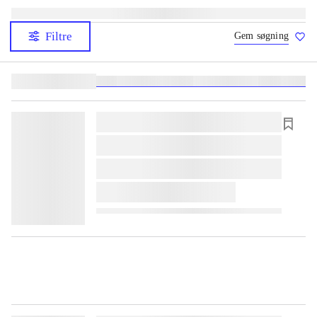
Filtre
Gem søgning
Lignende søgninger:
heste
børnebøger
ridning
hestesygdomme
vokal
sygdom
lorem ipsum dolor sit amet ...
lorem ipsum dolor sit amet ...
lorem ipsum dolor sit amet ...
lorem ipsum dolor sit amet ...