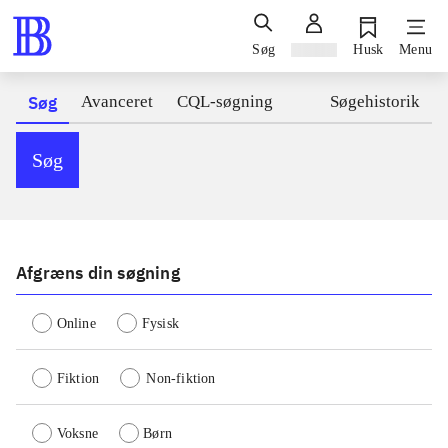
Søg
Log ind
Husk
Menu
Søg
Avanceret
CQL-søgning
Søgehistorik
Søg
Afgræns din søgning
Online
Fysisk
Fiktion
Non-fiktion
Voksne
Børn