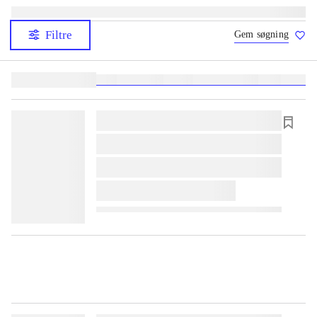
Filtre
Gem søgning
Lignende søgninger:
heste
børnebøger
ridning
hestesygdomme
vokal
sygdom
lorem ipsum dolor sit amet ...
lorem ipsum dolor sit amet ...
lorem ipsum dolor sit amet ...
lorem ipsum dolor sit amet ...