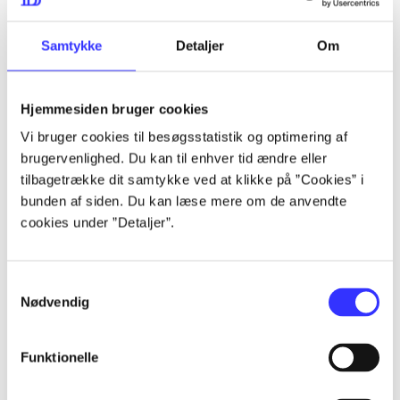
lorem ipsum dolor sit amet ...
lorem ipsum dolor sit amet ...
Samtykke
Detaljer
Om
Hjemmesiden bruger cookies
lorem ipsum dolor sit amet ...
Vi bruger cookies til besøgsstatistik og optimering af
lorem ipsum dolor sit amet ...
brugervenlighed. Du kan til enhver tid ændre eller
lorem ipsum dolor sit amet ...
tilbagetrække dit samtykke ved at klikke på ”Cookies” i
bunden af siden. Du kan læse mere om de anvendte
lorem ipsum dolor sit amet ...
cookies under ”Detaljer”.
Samtykkevalg
lorem ipsum dolor sit amet ...
Nødvendig
lorem ipsum dolor sit amet ...
lorem ipsum dolor sit amet ...
Funktionelle
lorem ipsum dolor sit amet ...