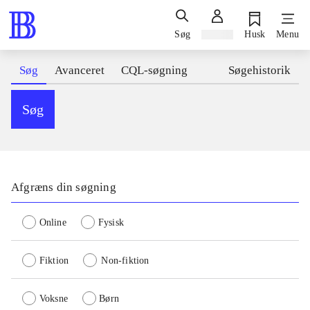
Søg
Log ind
Husk
Menu
Søg
Avanceret
CQL-søgning
Søgehistorik
Søg
Afgræns din søgning
Online
Fysisk
Fiktion
Non-fiktion
Voksne
Børn