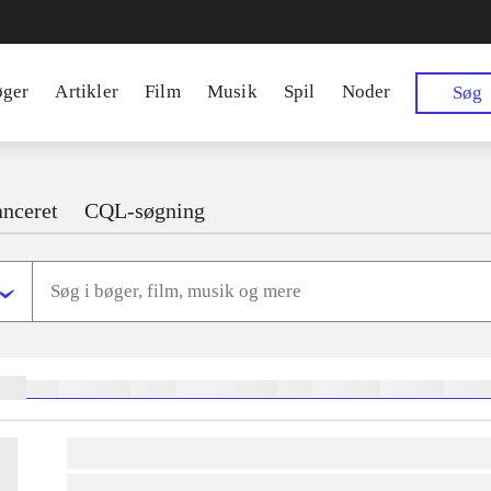
øger
Artikler
Film
Musik
Spil
Noder
Søg
nceret
CQL-søgning
ger:
heste
børnebøger
ridning
hestesygdomme
vokal
sygdomme
hestesport
trænin
lorem ipsum dolor sit amet ...
lorem ipsum dolor sit amet ...