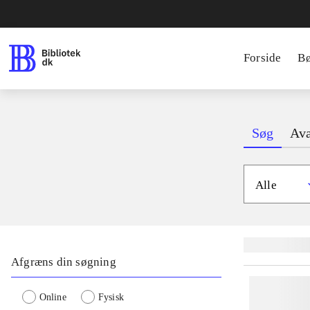
Forside
B
Søg
Ava
Alle
Lignende søgnin
Afgræns din søgning
Online
Fysisk