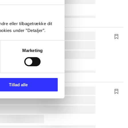
dre eller tilbagetrække dit
okies under ”Detaljer”.
Marketing
Tillad alle