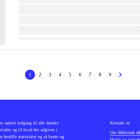
lorem ipsum dolor sit amet ...
lorem ipsum dolor sit amet ...
lorem ipsum dolor sit amet ...
1
2
3
4
5
6
7
8
9
en samlet indgang til alle danske
Kontakt os
erialer og til hvad der udgives i
Om Bibliotek.d
 bestille materialer og så hente og
Hjælp og vejled