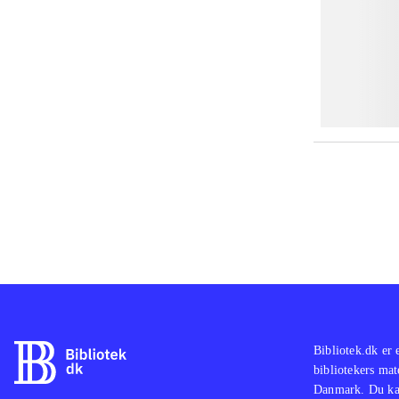
Bibliotek.dk er 
bibliotekers mat
Danmark. Du kan