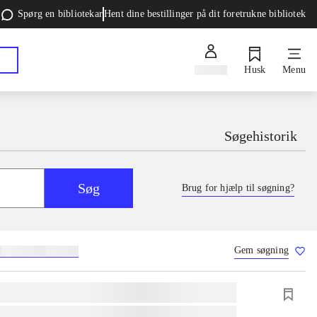
Spørg en bibliotekar
Hent dine bestillinger på dit foretrukne bibliotek
Log ind
Husk
Menu
Søgehistorik
Søg
Brug for hjælp til søgning?
Gem søgning
g
skolebøger
hesteavl