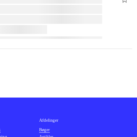
Afdelinger
k
Bøger
ning
Artikler