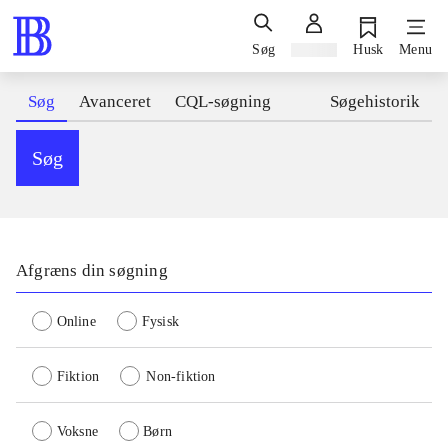
Søg
Log ind
Husk
Menu
Søg
Avanceret
CQL-søgning
Søgehistorik
Søg
Afgræns din søgning
Online
Fysisk
Fiktion
Non-fiktion
Voksne
Børn