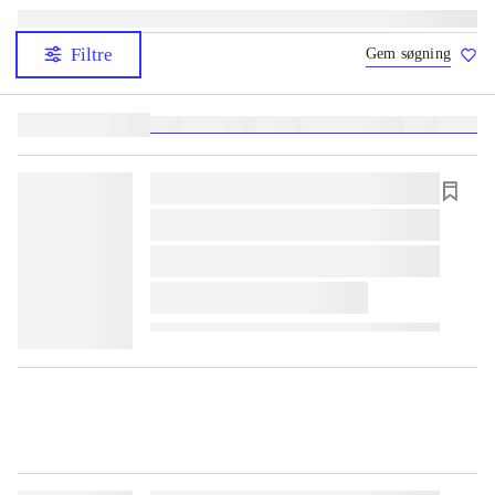
Filtre
Gem søgning
Lignende søgninger:
heste
børnebøger
ridning
hestesygdomme
vokal
sygdom
lorem ipsum dolor sit amet ...
lorem ipsum dolor sit amet ...
lorem ipsum dolor sit amet ...
lorem ipsum dolor sit amet ...