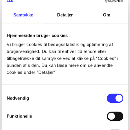
lorem ipsum dolor sit amet ...
lorem ipsum dolor sit amet ...
Samtykke
Detaljer
Om
Hjemmesiden bruger cookies
lorem ipsum dolor sit amet ...
Vi bruger cookies til besøgsstatistik og optimering af
lorem ipsum dolor sit amet ...
brugervenlighed. Du kan til enhver tid ændre eller
lorem ipsum dolor sit amet ...
tilbagetrække dit samtykke ved at klikke på ”Cookies” i
bunden af siden. Du kan læse mere om de anvendte
lorem ipsum dolor sit amet ...
cookies under ”Detaljer”.
Samtykkevalg
lorem ipsum dolor sit amet ...
Nødvendig
lorem ipsum dolor sit amet ...
lorem ipsum dolor sit amet ...
Funktionelle
lorem ipsum dolor sit amet ...